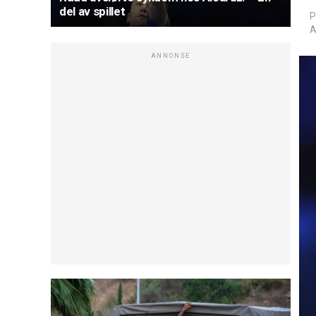
del av spillet
P
A
ANNONSE