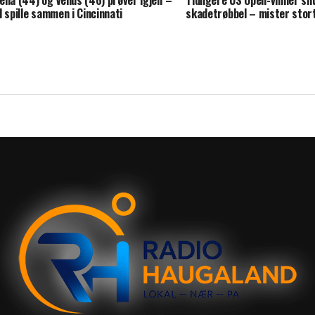
ena (44) og Venus (46) prøver igjen –
Tidligere US Open-vinner sl
l spille sammen i Cincinnati
skadetrøbbel – mister stor