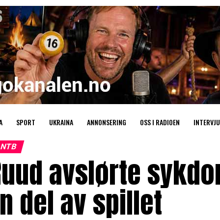
A
SPORT
UKRAINA
ANNONSERING
OSS I RADIOEN
INTERVJU
NTB
uud avslørte sykdom
n del av spillet