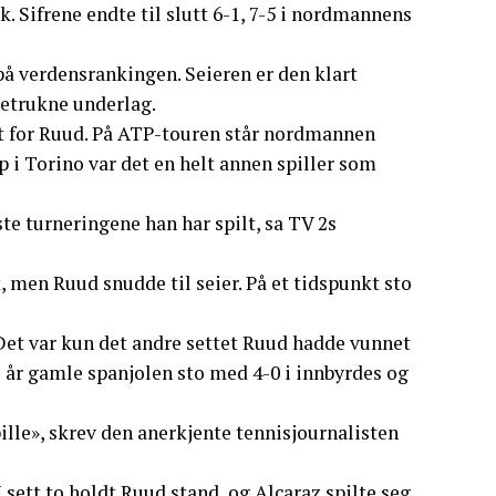
 Sifrene endte til slutt 6-1, 7-5 i nordmannens
 på verdensrankingen. Seieren er den klart
retrukne underlag.
ått for Ruud. På ATP-touren står nordmannen
 i Torino var det en helt annen spiller som
te turneringene han har spilt, sa TV 2s
tt, men Ruud snudde til seier. På et tidspunkt sto
 Det var kun det andre settet Ruud hadde vunnet
 år gamle spanjolen sto med 4-0 i innbyrdes og
pille», skrev den anerkjente tennisjournalisten
 I sett to holdt Ruud stand, og Alcaraz spilte seg