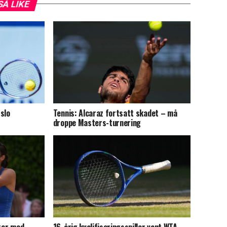
SÅ LIKE
slo
Tennis: Alcaraz fortsatt skadet – må
droppe Masters-turnering