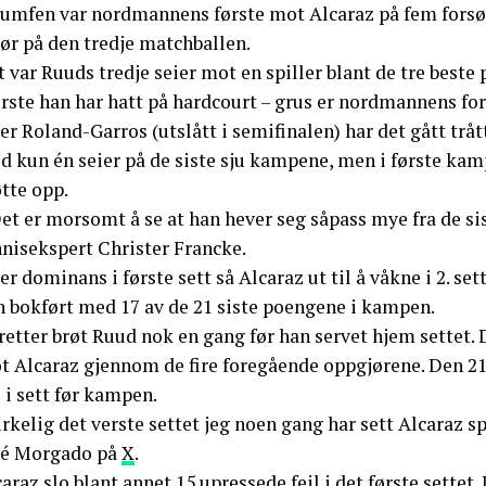
iumfen var nordmannens første mot Alcaraz på fem forsøk.
ør på den tredje matchballen.
 var Ruuds tredje seier mot en spiller blant de tre beste
ørste han har hatt på hardcourt – grus er nordmannens fo
er Roland-Garros (utslått i semifinalen) har det gått tr
 kun én seier på de siste sju kampene, men i første kamp
tte opp.
et er morsomt å se at han hever seg såpass mye fra de sis
nnisekspert Christer Francke.
er dominans i første sett så Alcaraz ut til å våkne i 2. se
n bokført med 17 av de 21 siste poengene i kampen.
retter brøt Ruud nok en gang før han servet hjem settet.
t Alcaraz gjennom de fire foregående oppgjørene. Den 21
 i sett før kampen.
rkelig det verste settet jeg noen gang har sett Alcaraz s
sé Morgado på
X
.
araz slo blant annet 15 upressede feil i det første settet.