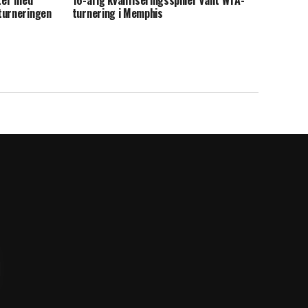
iter med
16-årig kvalifiseringsspiller vant WTA-
turneringen
turnering i Memphis