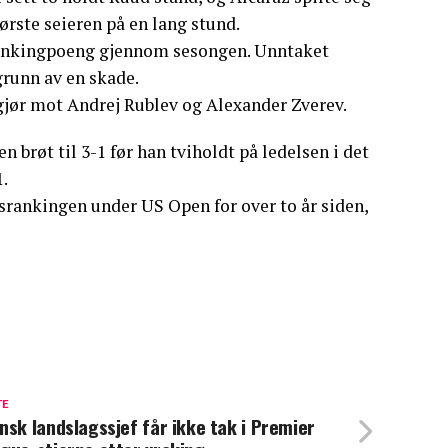
tørste seieren på en lang stund.
st rankingpoeng gjennom sesongen. Unntaket
grunn av en skade.
jør mot Andrej Rublev og Alexander Zverev.
 brøt til 3-1 før han tviholdt på ledelsen i det
1.
srankingen under US Open for over to år siden,
TE
nsk landslagssjef får ikke tak i Premier