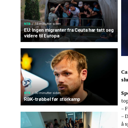
NTB
15 minutter siden
EU: Ingen migranter fra Ceuta har tatt seg
videre til Europa
Ca
sl
Sp
NTB
30 minutter siden
RBK-trøbbel før storkamp
top
– F
– D
å s