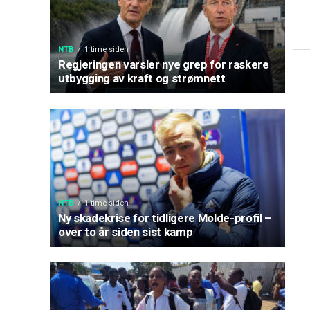
NTB
1 time siden
Regjeringen varsler nye grep for raskere
utbygging av kraft og strømnett
NTB
1 time siden
Ny skadekrise for tidligere Molde-profil –
over to år siden sist kamp