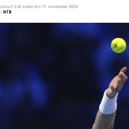
ublisert
2 år siden
den
11. november 2024
v
NTB