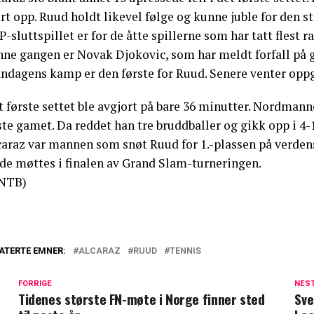
rt opp. Ruud holdt likevel følge og kunne juble for den s
P-sluttspillet er for de åtte spillerne som har tatt fle
nne gangen er Novak Djokovic, som har meldt forfall på 
ndagens kamp er den første for Ruud. Senere venter oppg
 første settet ble avgjort på bare 36 minutter. Nordmannen
te gamet. Da reddet han tre bruddballer og gikk opp i 4-
caraz var mannen som snøt Ruud for 1.-plassen på verden
 de møttes i finalen av Grand Slam-turneringen.
NTB)
ATERTE EMNER:
ALCARAZ
RUUD
TENNIS
FORRIGE
NES
Tidenes største FN-møte i Norge finner sted
Sve