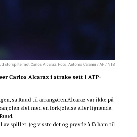
d storspilte mot Carlos Alcaraz. Foto: Antonio Calanni / AP / NTB
er Carlos Alcaraz i strake sett i ATP-
ongen, sa Ruud til arrangøren.Alcaraz var ikke på
panjolen slet med en forkjølelse eller lignende.
 Ruud.
 av spillet. Jeg visste det og prøvde å få ham til