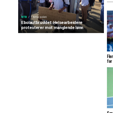
NTB
1 time siden
Ebolautbruddet: Helsearbeidere
protesterer mot manglende lønn
Fle
for