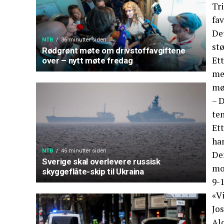
Tr
fav
Det
NTB
36 minutter siden
st
Rødgrønt møte om drivstoffavgiftene
Ett
over – nytt møte fredag
med
mø
– D
te
Ett
ha
NTB
45 minutter siden
De
Sverige skal overlevere russisk
mo
skyggeflåte-skip til Ukraina
9-1
«Vi
Jo
Alc