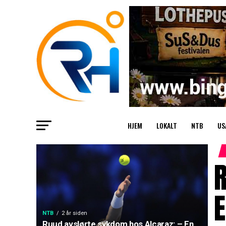
HJEM
LOKALT
NTB
US
R
E
NTB
2 år siden
Ruud avslørte sykdom hos Alcaraz: – En