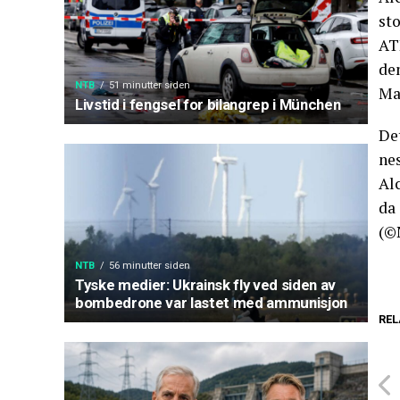
sto
AT
de
NTB
51 minutter siden
Ma
Livstid i fengsel for bilangrep i München
Det
nes
Al
da
(©
NTB
56 minutter siden
Tyske medier: Ukrainsk fly ved siden av
bombedrone var lastet med ammunisjon
REL