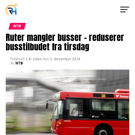
NTB
Ruter mangler busser – reduserer
busstilbudet fra tirsdag
Publisert
2 år siden
den
2. desember 2024
Av
NTB