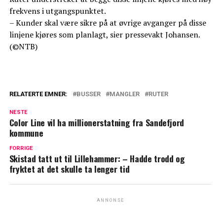
frekvens i utgangspunktet.
– Kunder skal være sikre på at øvrige avganger på disse
linjene kjøres som planlagt, sier pressevakt Johansen.
(©NTB)
RELATERTE EMNER:
BUSSER
MANGLER
RUTER
NESTE
Color Line vil ha millionerstatning fra Sandefjord
kommune
FORRIGE
Skistad tatt ut til Lillehammer: – Hadde trodd og
fryktet at det skulle ta lenger tid
ANNONSE