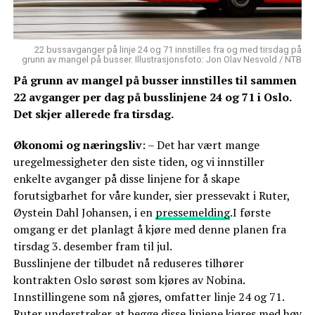
22 bussavganger på linje 24 og 71 innstilles fra og med tirsdag på
grunn av mangel på busser. Illustrasjonsfoto: Jon Olav Nesvold / NTB
På grunn av mangel på busser innstilles til sammen
22 avganger per dag på busslinjene 24 og 71 i Oslo.
Det skjer allerede fra tirsdag.
Økonomi og næringsliv
: – Det har vært mange
uregelmessigheter den siste tiden, og vi innstiller
enkelte avganger på disse linjene for å skape
forutsigbarhet for våre kunder, sier pressevakt i Ruter,
Øystein Dahl Johansen, i en
pressemelding
.I første
omgang er det planlagt å kjøre med denne planen fra
tirsdag 3. desember fram til jul.
Busslinjene der tilbudet nå reduseres tilhører
kontrakten Oslo sørøst som kjøres av Nobina.
Innstillingene som nå gjøres, omfatter linje 24 og 71.
Ruter understreker at begge disse linjene kjøres med høy