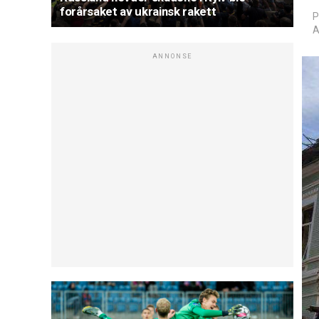
forårsaket av ukrainsk rakett
P
A
ANNONSE