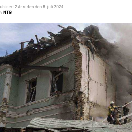
ublisert
2 år siden
den
8. juli 2024
v
NTB