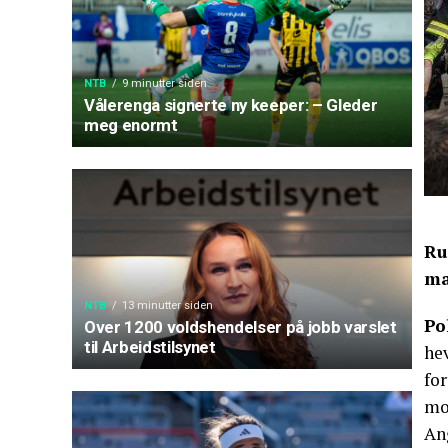
NTB
9 minutter siden
Vålerenga signerte ny keeper: – Gleder
meg enormt
Ru
ma
NTB
13 minutter siden
Po
Over 1200 voldshendelser på jobb varslet
til Arbeidstilsynet
he
for
mot
An