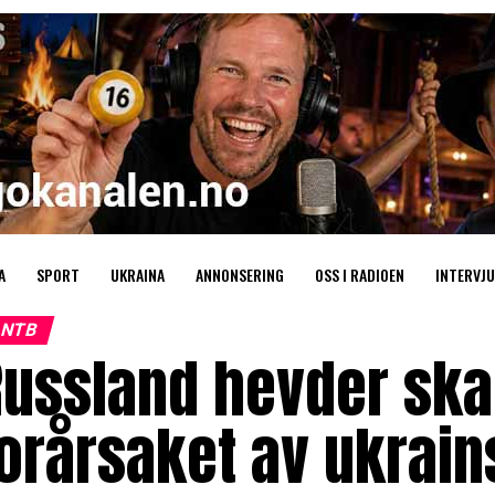
A
SPORT
UKRAINA
ANNONSERING
OSS I RADIOEN
INTERVJU
NTB
ussland hevder skad
orårsaket av ukrain