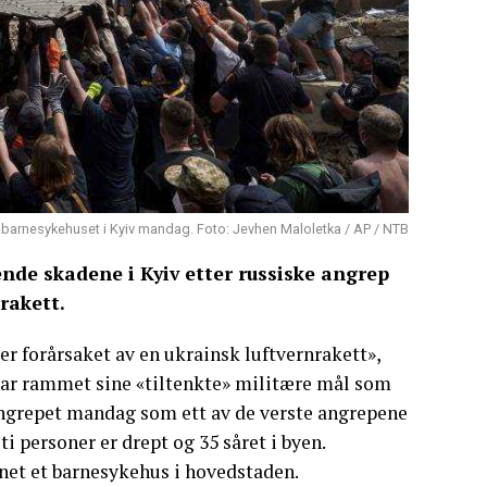
f barnesykehuset i Kyiv mandag. Foto: Jevhen Maloletka / AP / NTB
de skadene i Kyiv etter russiske angrep
rakett.
 er forårsaket av en ukrainsk luftvernrakett»,
har rammet sine «tiltenkte» militære mål som
 angrepet mandag som ett av de verste angrepene
i personer er drept og 35 såret i byen.
net et barnesykehus i hovedstaden.