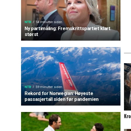
NTB
54 minutter siden
Ny partimåling: Fremskrittspartiet klart
størst
NTB
59 minutter siden
Rekord for Norwegian: Høyeste
passasjertall siden før pandemien
Kro