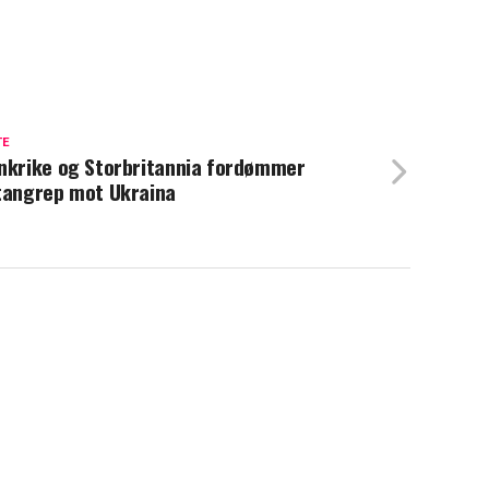
TE
nkrike og Storbritannia fordømmer
tangrep mot Ukraina