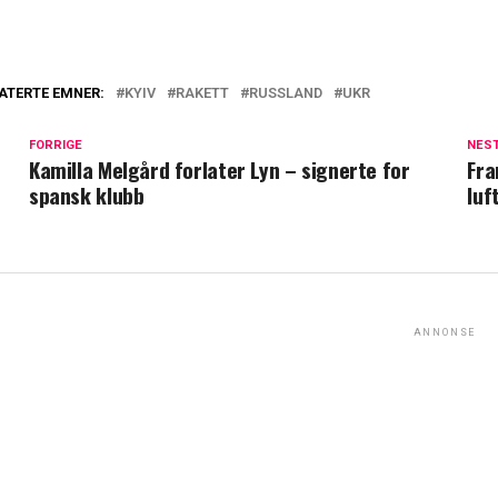
ATERTE EMNER:
KYIV
RAKETT
RUSSLAND
UKR
FORRIGE
NES
Kamilla Melgård forlater Lyn – signerte for
Fra
spansk klubb
luf
ANNONSE