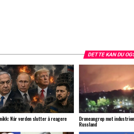
DETTE KAN DU OG
nikk: Når verden slutter å reagere
Droneangrep mot industriom
Russland