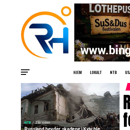
HJEM
LOKALT
NTB
US
R
f
NTB
2 år siden
Russland hevder skadene i Kyiv ble