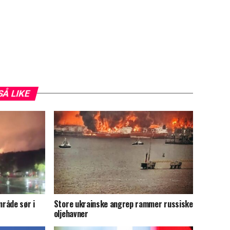
SÅ LIKE
råde sør i
Store ukrainske angrep rammer russiske
oljehavner