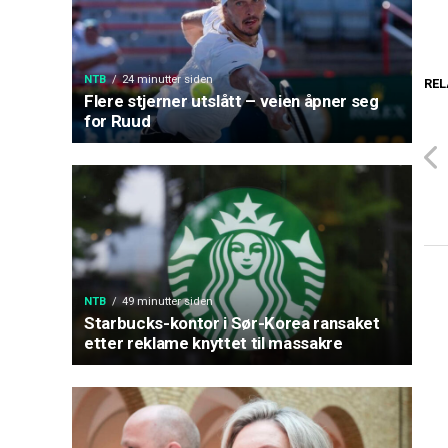
NTB
24 minutter siden
REL
Flere stjerner utslått – veien åpner seg
for Ruud
NTB
49 minutter siden
Starbucks-kontor i Sør-Korea ransaket
etter reklame knyttet til massakre