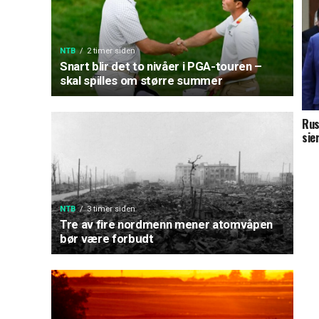
NTB
2 timer siden
Snart blir det to nivåer i PGA-touren –
skal spilles om større summer
Rus
sie
NTB
3 timer siden
Tre av fire nordmenn mener atomvåpen
bør være forbudt