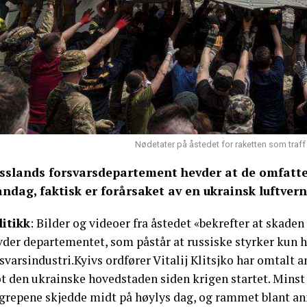
Nødetater på åstedet for raketten som traf
sslands forsvarsdepartement hevder at de omfatten
ndag, faktisk er forårsaket av en ukrainsk luftvern
litikk
: Bilder og videoer fra åstedet «bekrefter at skaden
vder departementet, som påstår at russiske styrker kun 
svarsindustri.Kyivs ordfører Vitalij Klitsjko har omtalt
 den ukrainske hovedstaden siden krigen startet. Minst t
grepene skjedde midt på høylys dag, og rammet blant an