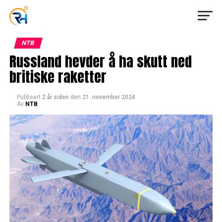
NTB
Russland hevder å ha skutt ned
britiske raketter
Publisert
2 år siden
den
21. november 2024
Av
NTB