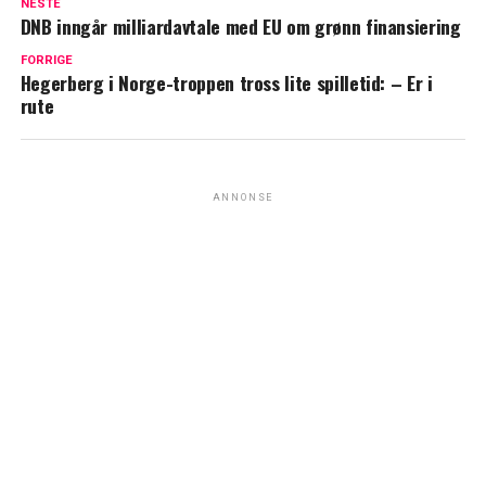
NESTE
DNB inngår milliardavtale med EU om grønn finansiering
FORRIGE
Hegerberg i Norge-troppen tross lite spilletid: – Er i
rute
ANNONSE