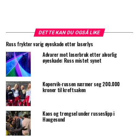
DETTE KAN DU OGSÅ LIKE
Russ frykter varig øyeskade etter laserlys
Advarer mot laserbruk etter alvorlig
øyeskade: Russ mistet synet
Kopervik-russen nærmer seg 200.000
kroner til kreftsaken
Kaos og trengsel under russeslipp i
Haugesund