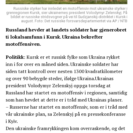
Russiske styrker har innledet en motoffensiv mot ukrainske styrker i
grenregionen Kursk, sier ukrainernes president Volodymyr Zelenskyj. På
bildet er russiske stridsvogner på vei til Sudzjanskij-distriktet i Kursk i
august. Foto: Det russiske forsvarsdepartementet via AP / NTB
Russland hevder at landets soldater har gjenerobret
ti lokalsamfunn i Kursk. Ukraina bekrefter
motoffensiven.
Politikk
: Kursk er et russisk fylke som Ukraina rykket
inn i for over en måned siden. Ukrainske soldater har
siden tatt kontroll over nesten 1300 kvadratkilometer
og over 90 bebygde steder, ifølge Ukraina.Ukrainas
president Volodymyr Zelenskyj oppga torsdag at
Russland har startet en motoffensiv i regionen, samtidig
som han hevdet at dette er i tråd med Ukrainas planer.
– Russerne har startet en motoffensiv, som er i tråd med
vår ukrainske plan, sa Zelenskyj på en pressekonferanse
i Kyiv.
Den ukrainske framrykkingen kom overraskende, og det