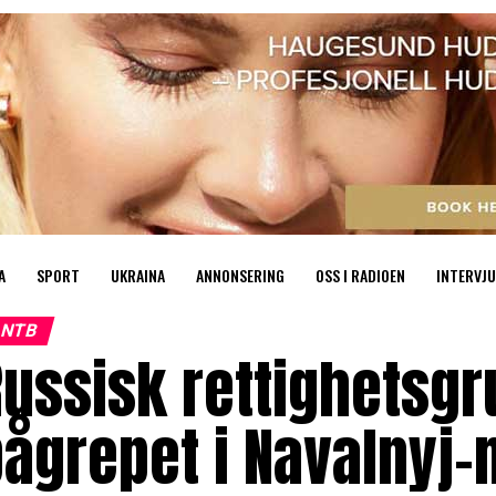
A
SPORT
UKRAINA
ANNONSERING
OSS I RADIOEN
INTERVJU
NTB
ussisk rettighetsgr
ågrepet i Navalnyj