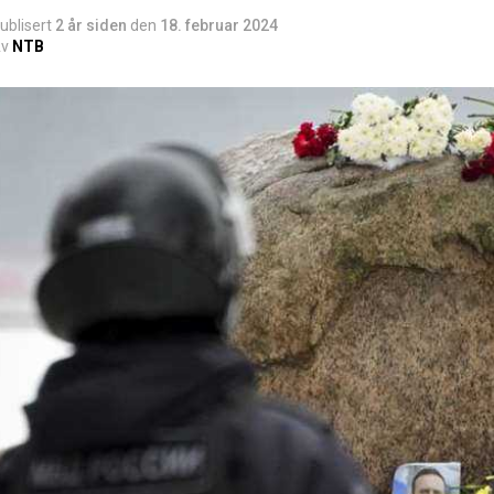
ublisert
2 år siden
den
18. februar 2024
v
NTB