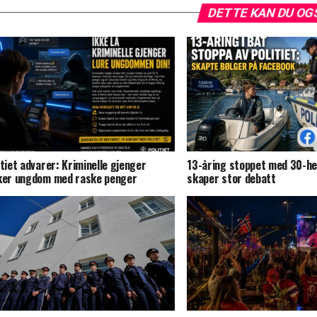
DETTE KAN DU OG
itiet advarer: Kriminelle gjenger
13-åring stoppet med 30-he
ker ungdom med raske penger
skaper stor debatt