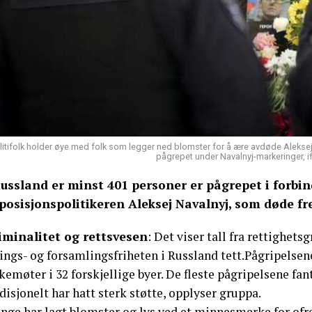
litifolk holder øye med folk som legger ned blomster for å ære avdøde Aleksej 
pågrepet under Navalnyj-markeringer, if
Russland er minst 401 personer er pågrepet i forb
posisjonspolitikeren Aleksej Navalnyj, som døde fr
iminalitet og rettsvesen
: Det viser tall fra rettighet
rings- og forsamlingsfriheten i Russland tett.Pågripelse
kemøter i 32 forskjellige byer. De fleste pågripelsene fan
disjonelt har hatt sterk støtte, opplyser gruppa.
ge har lagt blomster og lys ved et minnesmerke for ofren