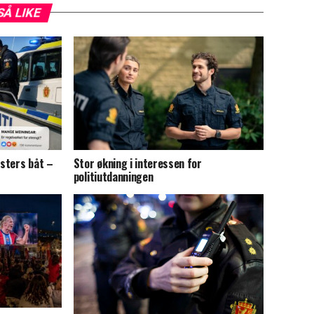
SÅ LIKE
sters båt –
Stor økning i interessen for
politiutdanningen