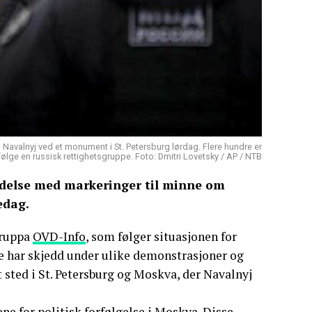
Navalnyj ved et monument i St. Petersburg lørdag. Flere hundre er
ølge en russisk rettighetsgruppe. Foto: Dmitri Lovetsky / AP / NTB
indelse med markeringer til minne om
edag.
sgruppa
OVD-Info
, som følger situasjonen for
ne har skjedd under ulike demonstrasjoner og
t sted i St. Petersburg og Moskva, der Navalnyj
e for politisk forfølgelse i Moskva. Disse