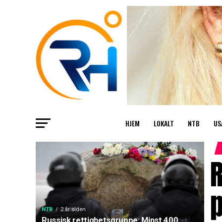
HJEM
LOKALT
NTB
US
R
p
NTB
2 år siden
Russisk rettighetsgruppe: Minst 400