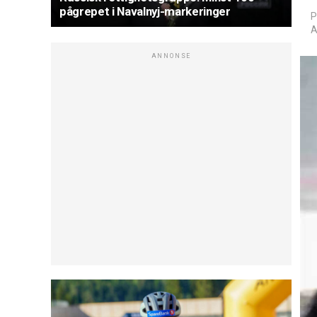
pågrepet i Navalnyj-markeringer
P
A
ANNONSE