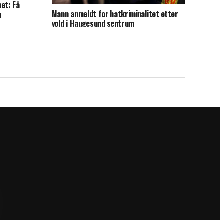
et: Få
Mann anmeldt for hatkriminalitet etter
n
vold i Haugesund sentrum