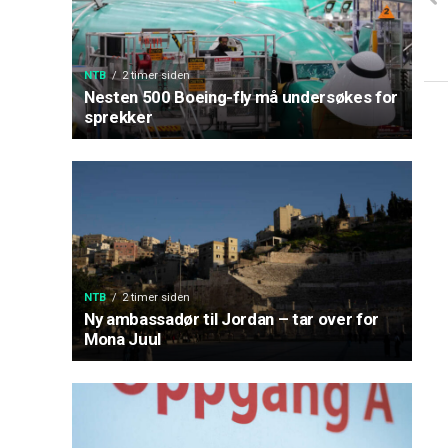
NTB
2 timer siden
Nesten 500 Boeing-fly må undersøkes for
sprekker
NTB
2 timer siden
Ny ambassadør til Jordan – tar over for
Mona Juul