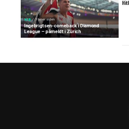
Hit
NTB
3 timer siden
Ingebrigtsen-comeback i Diamond
League – påmeldt i Zürich