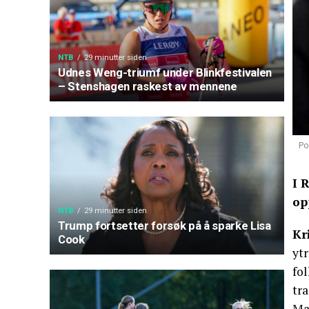
NTB
29 minutter siden
Udnes Weng-triumf under Blinkfestivalen
– Stenshagen raskest av mennene
Po
I 
op
NTB
29 minutter siden
Trump fortsetter forsøk på å sparke Lisa
Kr
Cook
yt
fol
tra
Man