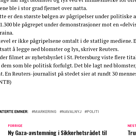
ene ble i stor grad fjernet over natta.
tte er den største bølgen av pågripelser under politiske
1.300 ble pågrepet under demonstrasjoner mot en «delvis 
raina.
kevel er ikke pågripelsene omtalt i de statlige mediene.
tsatt å legge ned blomster og lys, skriver Reuters.
der filmet av nyhetsbyrået i St. Petersburg viste flere t
 dem som ble politisk forfulgt. Det ble lagt ned blomste
t. En Reuters-journalist på stedet sier at rundt 30 menne
NTB)
ATERTE EMNER:
MARKERING
NAVALNYJ
POLITI
FORRIGE
NES
Ny Gaza-avstemning i Sikkerhetsrådet til
Tru