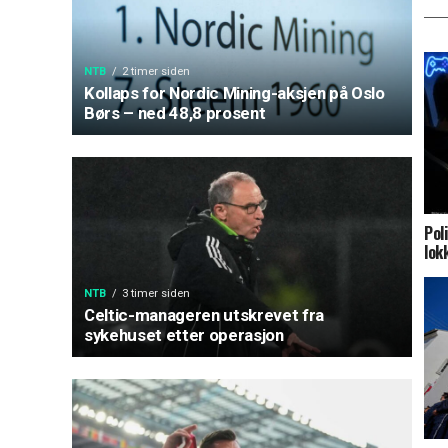
NTB
2 timer siden
Kollaps for Nordic Mining-aksjen på Oslo
Børs – ned 48,8 prosent
Pol
lok
NTB
3 timer siden
Celtic-manageren utskrevet fra
sykehuset etter operasjon