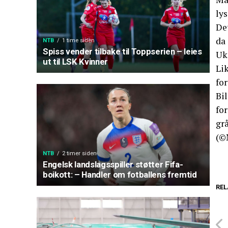
lys
De
da 
NTB
1 time siden
Spiss vender tilbake til Toppserien – leies
Uk
ut til LSK Kvinner
Li
for
Bil
for
grå
(©
NTB
2 timer siden
Engelsk landslagsspiller støtter Fifa-
boikott: – Handler om fotballens fremtid
REL