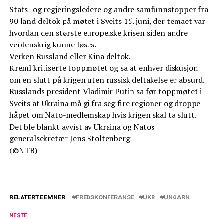
Stats- og regjeringsledere og andre samfunnstopper fra
90 land deltok på møtet i Sveits 15. juni, der temaet var
hvordan den største europeiske krisen siden andre
verdenskrig kunne løses.
Verken Russland eller Kina deltok.
Kreml kritiserte toppmøtet og sa at enhver diskusjon
om en slutt på krigen uten russisk deltakelse er absurd.
Russlands president Vladimir Putin sa før toppmøtet i
Sveits at Ukraina må gi fra seg fire regioner og droppe
håpet om Nato-medlemskap hvis krigen skal ta slutt.
Det ble blankt avvist av Ukraina og Natos
generalsekretær Jens Stoltenberg.
(©NTB)
RELATERTE EMNER:
FREDSKONFERANSE
UKR
UNGARN
NESTE