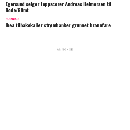
Egersund selger toppscorer Andreas Helmersen til
Bodø/Glimt
FORRIGE
Ikea tilbakekaller strømbanker grunnet brannfare
ANNONSE