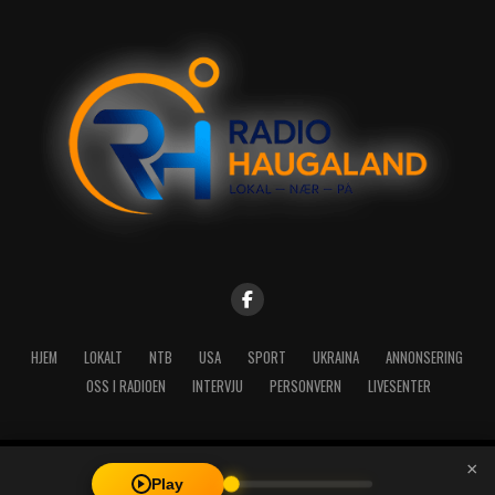
HJEM
LOKALT
NTB
USA
SPORT
UKRAINA
ANNONSERING
OSS I RADIOEN
INTERVJU
PERSONVERN
LIVESENTER
×
Copyright © 2026 A-Media AS | Radio Haugaland - Haraldsgata 114,
Play
5527 Haugesund - Mail: post@radioh.no - Telefon: 52717273