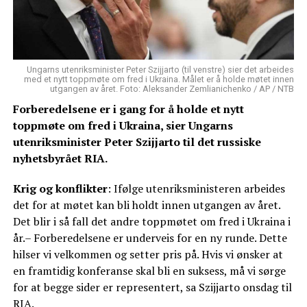
Ungarns utenriksminister Peter Szijjarto (til venstre) sier det arbeides
med et nytt toppmøte om fred i Ukraina. Målet er å holde møtet innen
utgangen av året. Foto: Aleksander Zemlianichenko / AP / NTB
Forberedelsene er i gang for å holde et nytt
toppmøte om fred i Ukraina, sier Ungarns
utenriksminister Peter Szijjarto til det russiske
nyhetsbyrået RIA.
Krig og konflikter
: Ifølge utenriksministeren arbeides
det for at møtet kan bli holdt innen utgangen av året.
Det blir i så fall det andre toppmøtet om fred i Ukraina i
år.– Forberedelsene er underveis for en ny runde. Dette
hilser vi velkommen og setter pris på. Hvis vi ønsker at
en framtidig konferanse skal bli en suksess, må vi sørge
for at begge sider er representert, sa Szijjarto onsdag til
RIA.