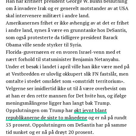
Han har kritisert president George W. Bushs beslutning
om å invadere Irak og er generelt motstander av at USA
skal intervenere militært i andre land.
Amerikanernes frihet er ikke avhengig av at det er frihet
i andre land, synes å være en grunntanke hos DeSantis,
som også protesterte da tidligere president Barack
Obama ville sende styrker til Syria.
Florida-guvernøren er en svoren Israel-venn med et
nært forhold til statsminister Benjamin Netanyahu.
Under et besøk i landet i april ville han ikke være med på
at Vestbredden er ulovlig okkupert slik FN fastslår, men
omtalte i stedet området som «omstridt territorium».
Velgerne ser imidlertid ikke ut til å være overbevist om
at han er den rette mannen for Det hvite hus, og ifølge
meningsmålingene ligger han langt bak Trump.
Oppslutningen om Trump har
økt jevnt blant
republikanerne de siste to månedene
og er nå på rundt
53 prosent. Oppslutningen om DeSantis har på samme
tid sunket og er nå på drøyt 20 prosent.