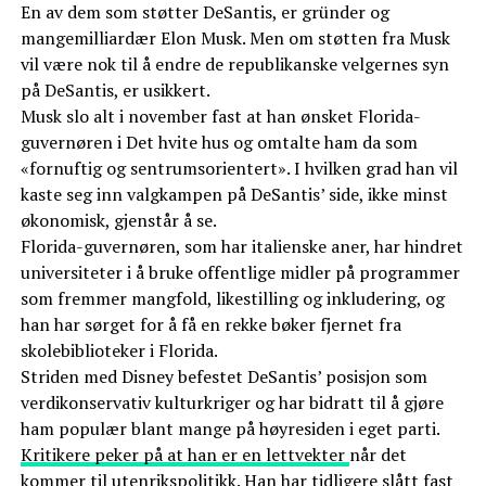
En av dem som støtter DeSantis, er gründer og
mangemilliardær Elon Musk. Men om støtten fra Musk
vil være nok til å endre de republikanske velgernes syn
på DeSantis, er usikkert.
Musk slo alt i november fast at han ønsket Florida-
guvernøren i Det hvite hus og omtalte ham da som
«fornuftig og sentrumsorientert». I hvilken grad han vil
kaste seg inn valgkampen på DeSantis’ side, ikke minst
økonomisk, gjenstår å se.
Florida-guvernøren, som har italienske aner, har hindret
universiteter i å bruke offentlige midler på programmer
som fremmer mangfold, likestilling og inkludering, og
han har sørget for å få en rekke bøker fjernet fra
skolebiblioteker i Florida.
Striden med Disney befestet DeSantis’ posisjon som
verdikonservativ kulturkriger og har bidratt til å gjøre
ham populær blant mange på høyresiden i eget parti.
Kritikere peker på at han er en lettvekter
når det
kommer til utenrikspolitikk. Han
har tidligere slått fast