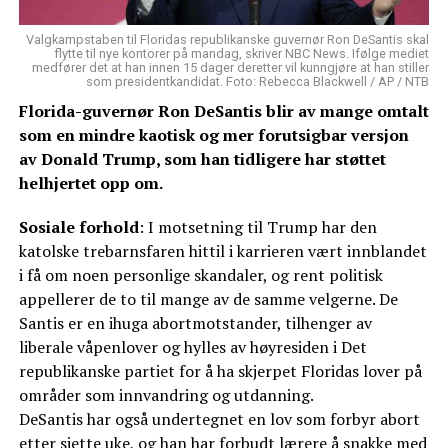
Valgkampstaben til Floridas republikanske guvernør Ron DeSantis skal
flytte til nye kontorer på mandag, skriver NBC News. Ifølge mediet
medfører det at han innen 15 dager deretter vil kunngjøre at han stiller
som presidentkandidat. Foto: Rebecca Blackwell / AP / NTB
Florida-guvernør Ron DeSantis blir av mange omtalt
som en mindre kaotisk og mer forutsigbar versjon
av Donald Trump, som han tidligere har støttet
helhjertet opp om.
Sosiale forhold
: I motsetning til Trump har den
katolske trebarnsfaren hittil i karrieren vært innblandet
i få om noen personlige skandaler, og rent politisk
appellerer de to til mange av de samme velgerne. De
Santis er en ihuga abortmotstander, tilhenger av
liberale våpenlover og hylles av høyresiden i Det
republikanske partiet for å ha skjerpet Floridas lover på
områder som innvandring og utdanning.
DeSantis har også undertegnet en lov som forbyr abort
etter sjette uke, og han har forbudt lærere å snakke med