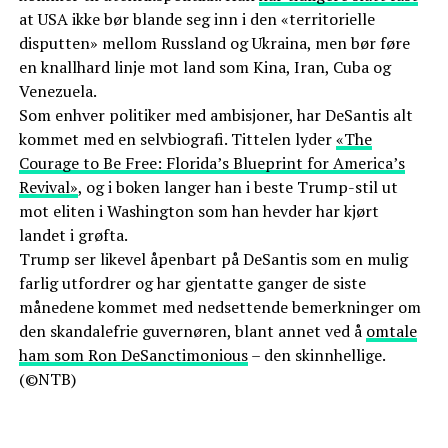
at USA ikke bør blande seg inn i den «territorielle
disputten» mellom Russland og Ukraina, men bør føre
en knallhard linje mot land som Kina, Iran, Cuba og
Venezuela.
Som enhver politiker med ambisjoner, har DeSantis alt
kommet med en selvbiografi. Tittelen lyder
«The
Courage to Be Free: Florida’s Blueprint for America’s
Revival»
, og i boken langer han i beste Trump-stil ut
mot eliten i Washington som han hevder har kjørt
landet i grøfta.
Trump ser likevel åpenbart på DeSantis som en mulig
farlig utfordrer og har gjentatte ganger de siste
månedene kommet med nedsettende bemerkninger om
den skandalefrie guvernøren, blant annet ved å
omtale
ham som Ron DeSanctimonious
– den skinnhellige.
(©NTB)