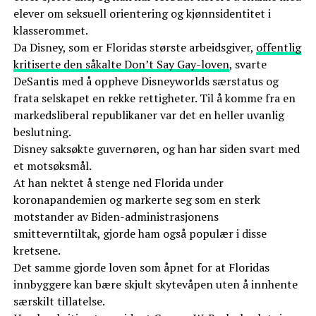
elever om seksuell orientering og kjønnsidentitet i
klasserommet.
Da Disney, som er Floridas største arbeidsgiver,
offentlig
kritiserte den såkalte Don’t Say Gay-loven
, svarte
DeSantis med å oppheve Disneyworlds særstatus og
frata selskapet en rekke rettigheter. Til å komme fra en
markedsliberal republikaner var det en heller uvanlig
beslutning.
Disney saksøkte guvernøren, og han har siden svart med
et motsøksmål.
At han nektet å stenge ned Florida under
koronapandemien og markerte seg som en sterk
motstander av Biden-administrasjonens
smitteverntiltak, gjorde ham også populær i disse
kretsene.
Det samme gjorde loven som åpnet for at Floridas
innbyggere kan bære skjult skytevåpen uten å innhente
særskilt tillatelse.