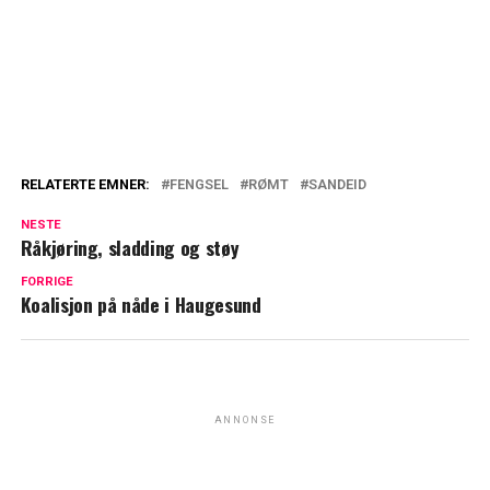
RELATERTE EMNER:
FENGSEL
RØMT
SANDEID
NESTE
Råkjøring, sladding og støy
FORRIGE
Koalisjon på nåde i Haugesund
ANNONSE