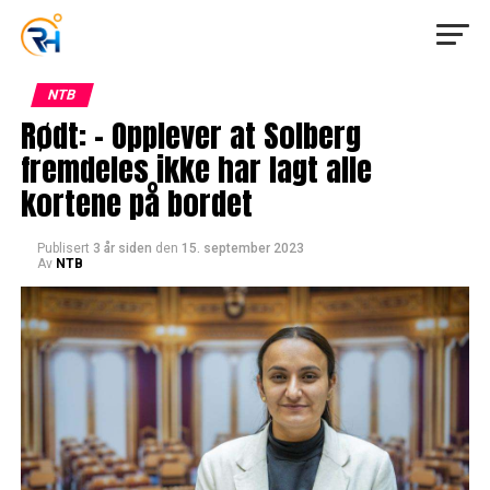
NTB
Rødt: – Opplever at Solberg
fremdeles ikke har lagt alle
kortene på bordet
Publisert
3 år siden
den
15. september 2023
Av
NTB