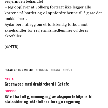
regjeringen behandlet.
– Jeg opplever at Solberg fortsatt ikke legger alle
kortene på bordet og vil oppfordre henne til å gjøre det
umiddelbart.
Aydar ber i tillegg om et fullstendig forbud mot
aksjehandler for regjeringsmedlemmer og deres
ektefeller.
(©NTB)
RELATERTE EMNER:
FINNES
REAX
RØDT
NESTE
Greenwood med draktrekord i Getafe
FORRIGE
SV vil ha full gjennomgang av aksjeporteføljene til
statsråder og ektefeller i forrige regjering