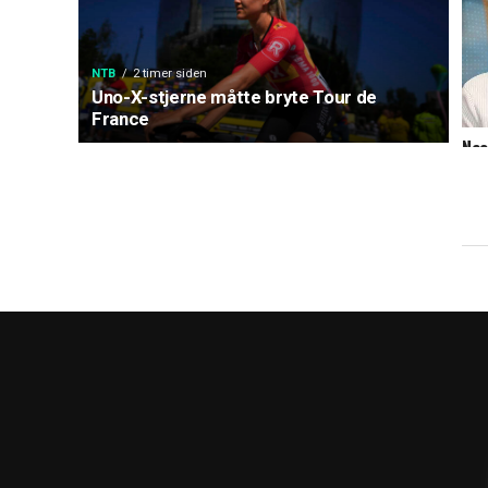
NTB
2 timer siden
Uno-X-stjerne måtte bryte Tour de
France
Nao
Kol