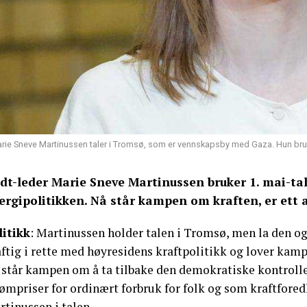
rie Sneve Martinussen taler i Tromsø, som er vennskapsby med Gaza. Hun brukte s
dt-leder Marie Sneve Martinussen bruker 1. mai-tal
ergipolitikken. Nå står kampen om kraften, er ett
litikk
: Martinussen holder talen i Tromsø, men la den ogs
aftig i rette med høyresidens kraftpolitikk og lover kam
 står kampen om å ta tilbake den demokratiske kontrollen
ømpriser for ordinært forbruk for folk og som kraftfored
tinussen i talen.