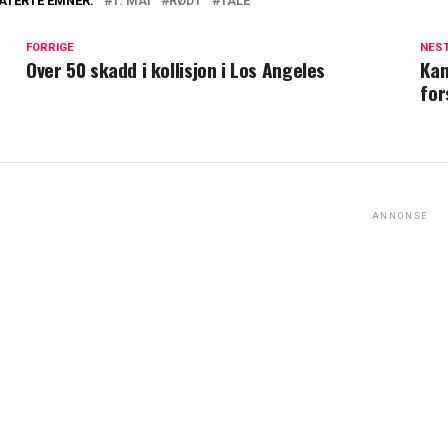
ATERTE EMNER:
1. MAI
RØDT
TALE
FORRIGE
NES
Over 50 skadd i kollisjon i Los Angeles
Kan
for
ANNONSE