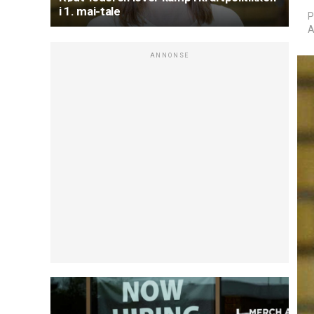
i 1. mai-tale
P
A
ANNONSE