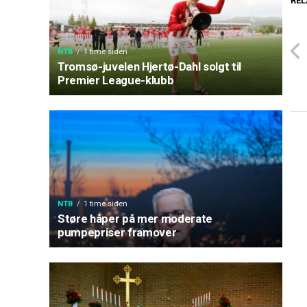
REL
NTB
1 time siden
Tromsø-juvelen Hjertø-Dahl solgt til
Premier League-klubb
NTB
1 time siden
Støre håper på mer moderate
pumpepriser framover