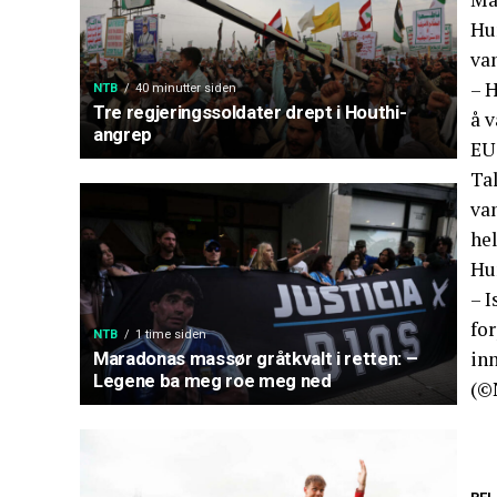
Hu
va
– H
NTB
40 minutter siden
Tre regjeringssoldater drept i Houthi-
å 
angrep
EU
Ta
van
he
Hun
– I
for
NTB
1 time siden
inn
Maradonas massør gråtkvalt i retten: –
Legene ba meg roe meg ned
(©