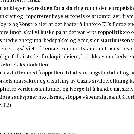
n anklager høyresiden for å slå ring rundt den europeisk
nnkraft og importerer høye europeiske strømpriser, fram
øyre og Venstre sier at det haster å innføre EUs fjerde 
være imot, skal vi huske på at det var Frps toppolitiker
s tredje energimarkedspakke og Acer, sier Martinussen v
len er også viet til temaer som motstand mot pensjonsref
lige folk i stedet for kapitaleiere, kritikk av markedste
lseforetaksmodellen.
 avslutter med å appellere til at stortingsflertallet og
sraels massakrer og utsulting av Gazas sivilbefolkning k
plikter verdenssamfunnet og Norge til å handle nå, skriv
føre sanksjoner mot Israel, stoppe våpensalg, samt å for
NTB)