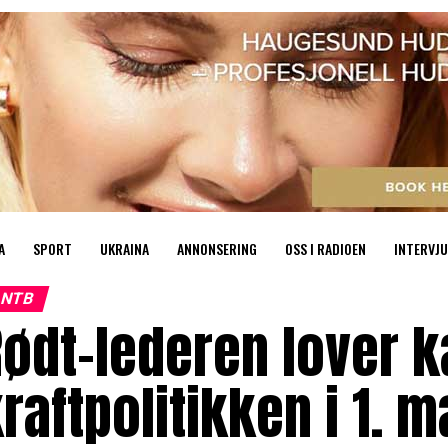
A
SPORT
UKRAINA
ANNONSERING
OSS I RADIOEN
INTERVJU
NTB
ødt-lederen lover k
raftpolitikken i 1. m