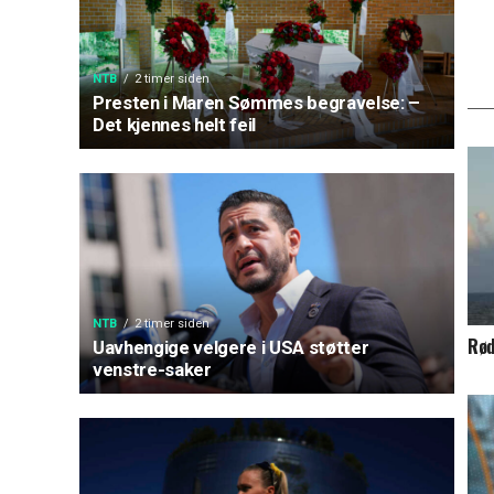
NTB
2 timer siden
Presten i Maren Sømmes begravelse: –
Det kjennes helt feil
NTB
2 timer siden
Rød
Uavhengige velgere i USA støtter
venstre-saker