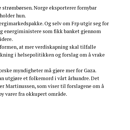
e strømbørsen. Norge eksporterer fornybar
holder hun.
energimarkedspakke. Og selv om Frp utgir seg for
e og energiministere som fikk banket gjennom
idere.
ormen, at mer verdiskapning skal tilfalle
nkning i helsepolitikken og forslag om å vrake
 norske myndigheter må gjøre mer for Gaza.
an utgjøre et folkemord i vårt århundre. Det
er Martinussen, som viser til forslagene om å
by varer fra okkupert område.