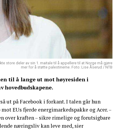
tore deler av sin 1. maitale til å appellere til at Norge må gjøre
mer for å støtte palestinerne. Foto: Lise Åserud / NTB
en til å lange ut mot høyresiden i
 av hovedbudskapene.
å ut på Facebook i forkant. I talen går hun
p mot EUs fjerde energimarkedspakke og Acer. –
 over kraften – sikre rimelige og forutsigbare
lende næringsliv kan leve med, sier