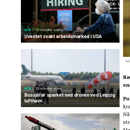
NTB
10 minutter siden
Uventet svakt arbeidsmarked i USA
Ma
Rø
en
NTB
25 minutter siden
Bussjåfør sparket ned dronen ved Leipzig
Po
lufthavn
kr
Nå
str
Mar