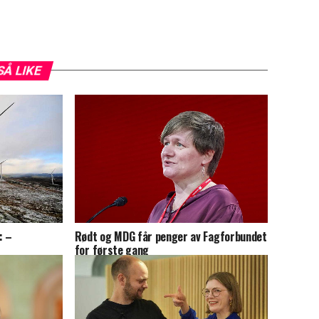
SÅ LIKE
: –
Rødt og MDG får penger av Fagforbundet
for første gang