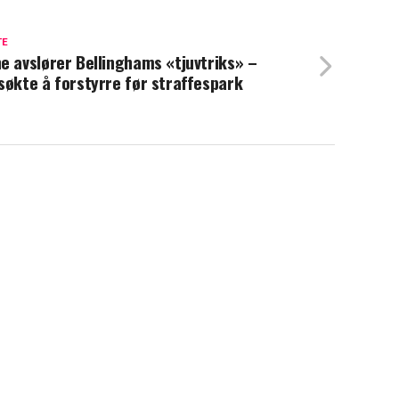
TE
e avslører Bellinghams «tjuvtriks» –
søkte å forstyrre før straffespark