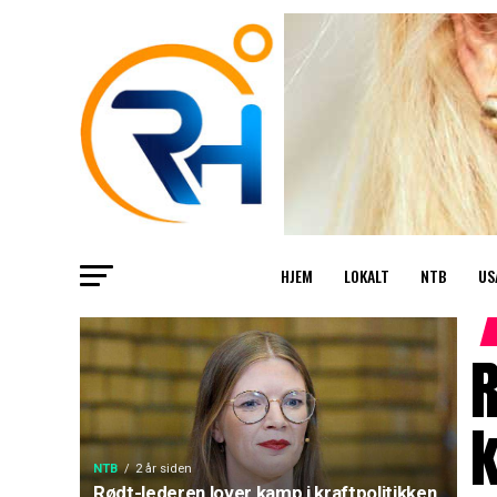
HJEM
LOKALT
NTB
US
R
k
NTB
2 år siden
Rødt-lederen lover kamp i kraftpolitikken