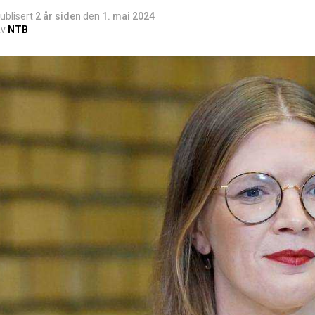
ublisert
2 år siden
den
1. mai 2024
v
NTB