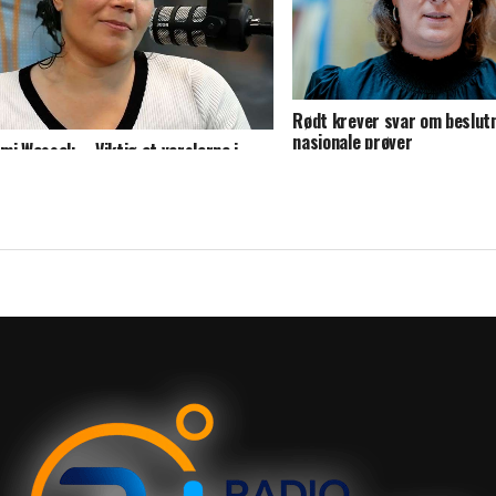
Rødt krever svar om beslut
nasjonale prøver
mi Wessel: – Viktig at varslerne i
umbus nå blir tatt på alvor