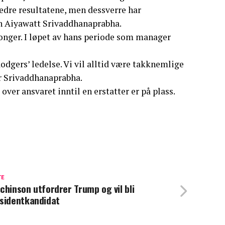
rbedre resultatene, men dessverre har
nn Aiyawatt Srivaddhanaprabha.
esonger. I løpet av hans periode som manager
odgers’ ledelse. Vi vil alltid være takknemlige
er Srivaddhanaprabha.
er ansvaret inntil en erstatter er på plass.
TE
chinson utfordrer Trump og vil bli
sidentkandidat