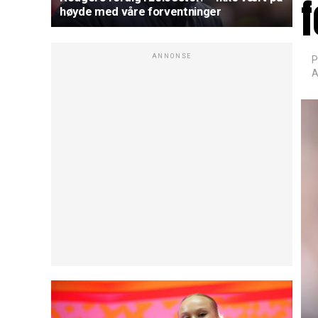
f
høyde med våre forventninger
ANNONSE
P
A