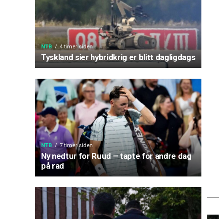
NTB
4 timer siden
Tyskland sier hybridkrig er blitt dagligdags
NTB
7 timer siden
Ny nedtur for Ruud – tapte for andre dag
på rad