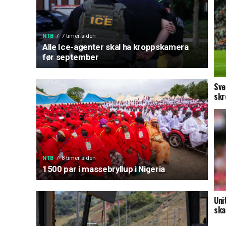
NTB
7 timer siden
Alle Ice-agenter skal ha kroppskamera
før september
Sve
skr
NTB
8 timer siden
1500 par i massebryllup i Nigeria
Uni
ska