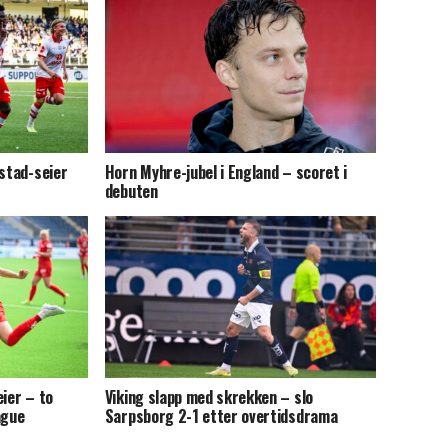
kstad-seier
Horn Myhre-jubel i England – scoret i
debuten
eier – to
Viking slapp med skrekken – slo
ague
Sarpsborg 2-1 etter overtidsdrama