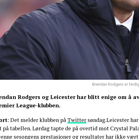
Brendan Rodgers er ferdig
endan Rodgers og Leicester har blitt enige om å a
emier League-klubben.
ort
: Det melder klubben på
Twitter
søndag.Leicester har s
t på tabellen. Lørdag tapte de på overtid mot Crystal Pal
Denne sesongens prestasjoner og resultater har ikke vært