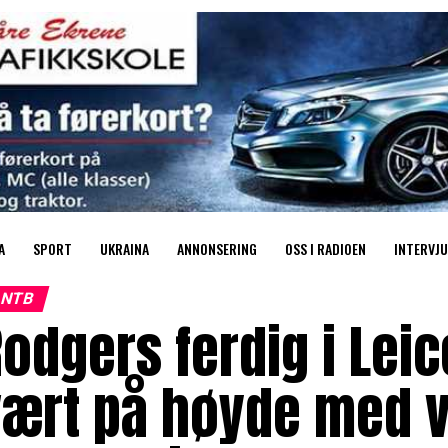
A
SPORT
UKRAINA
ANNONSERING
OSS I RADIOEN
INTERVJU
NTB
odgers ferdig i Leic
vært på høyde med 