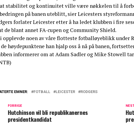
at stabilitet og kontinuitet ville være nøkkelen til å fo
rbedringen på banen uteblitt, sier Leicesters styreforma
gers forlater Leicester etter å ha ledet klubben i fire s
nt de blant annet FA-cupen og Community Shield.
i opplevde noen av våre flotteste fotballøyeblikk under R
r de høydepunktene han hjalp oss å nå på banen, fortsett
bben informerer om at Adam Sadler og Mike Stowell tar ov
NTB)
ATERTE EMNER:
FOTBALL
LEICESTER
RODGERS
FORRIGE
NES
Hutchinson vil bli republikanernes
Hut
presidentkandidat
pre