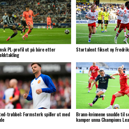
nsk PL-profil ut på båre etter
Stortalent fikset ny Fredri
ekktakling
ted-trøbbel: Formsterk spiller ut med
Brann-kvinnene snudde til s
de
kamper unna Champions Le