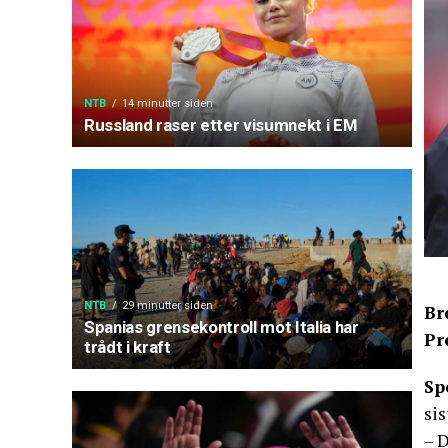
NTB
14 minutter siden
Russland raser etter visumnekt i EM
NTB
29 minutter siden
Br
Spanias grensekontroll mot Italia har
Pr
trådt i kraft
Sp
sis
– 