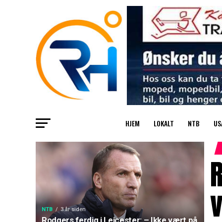
HJEM
LOKALT
NTB
US
R
NTB
3 år siden
Rodgers ferdig i Leicester: – Ikke vært på