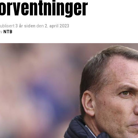
orventninger
ublisert
3 år siden
den
2. april 2023
v
NTB