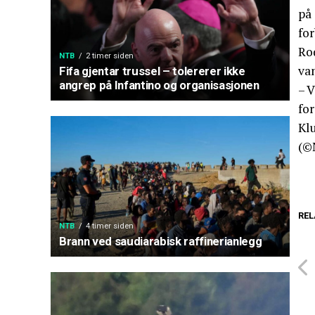
på 
fo
Rod
NTB
2 timer siden
va
Fifa gjentar trussel – tolererer ikke
angrep på Infantino og organisasjonen
– V
fo
Klu
(©
REL
NTB
4 timer siden
Brann ved saudiarabisk raffinerianlegg