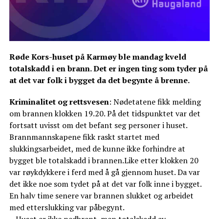
Røde Kors-huset på Karmøy ble mandag kveld
totalskadd i en brann. Det er ingen ting som tyder på
at det var folk i bygget da det begynte å brenne.
Kriminalitet og rettsvesen
: Nødetatene fikk melding
om brannen klokken 19.20. På det tidspunktet var det
fortsatt uvisst om det befant seg personer i huset.
Brannmannskapene fikk raskt startet med
slukkingsarbeidet, med de kunne ikke forhindre at
bygget ble totalskadd i brannen.Like etter klokken 20
var røykdykkere i ferd med å gå gjennom huset. Da var
det ikke noe som tydet på at det var folk inne i bygget.
En halv time senere var brannen slukket og arbeidet
med etterslukking var påbegynt.
– Huset er ikke nedbrent, men totalskadd av