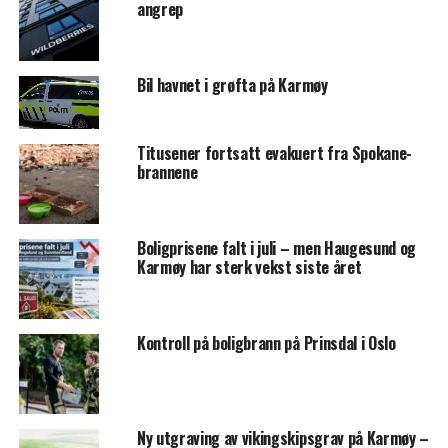
angrep
Bil havnet i grøfta på Karmøy
Titusener fortsatt evakuert fra Spokane-
brannene
Boligprisene falt i juli – men Haugesund og
Karmøy har sterk vekst siste året
Kontroll på boligbrann på Prinsdal i Oslo
Ny utgraving av vikingskipsgrav på Karmøy –