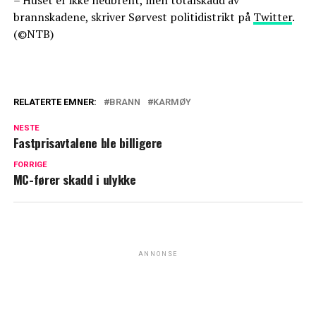
brannskadene, skriver Sørvest politidistrikt på
Twitter
.
(©NTB)
RELATERTE EMNER:
BRANN
KARMØY
NESTE
Fastprisavtalene ble billigere
FORRIGE
MC-fører skadd i ulykke
ANNONSE