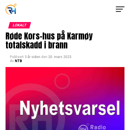
LOKALT
Røde Kors-hus på Karmøy
totalskadd i brann
Publisert
3 år siden
den
20. mars 2023
Av
NTB