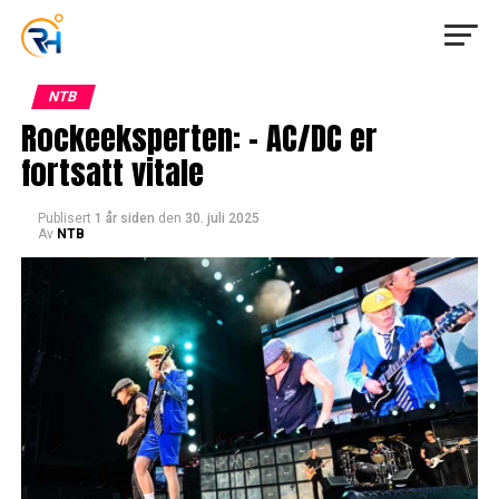
NTB
Rockeeksperten: – AC/DC er
fortsatt vitale
Publisert
1 år siden
den
30. juli 2025
Av
NTB