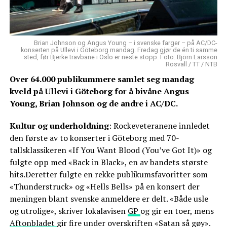
Brian Johnson og Angus Young – i svenske farger – på AC/DC-
konserten på Ullevi i Göteborg mandag. Fredag gjør de én ti samme
sted, før Bjerke travbane i Oslo er neste stopp. Foto: Björn Larsson
Rosvall / TT / NTB
Over 64.000 publikummere samlet seg mandag
kveld på Ullevi i Göteborg for å bivåne Angus
Young, Brian Johnson og de andre i AC/DC.
Kultur og underholdning
: Rockeveteranene innledet
den første av to konserter i Göteborg med 70-
tallsklassikeren «If You Want Blood (You’ve Got It)» og
fulgte opp med «Back in Black», en av bandets største
hits.Deretter fulgte en rekke publikumsfavoritter som
«Thunderstruck» og «Hells Bells» på en konsert der
meningen blant svenske anmeldere er delt. «Både usle
og utrolige», skriver lokalavisen
GP
og gir en toer, mens
Aftonbladet
gir fire under overskriften «Satan så gøy».