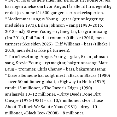
– Det er fordi de hele tiden har beholdt sitt konsept. Jeg
har ingen anelse om hvor Angus får alle riff fra, egentlig
er det jo samme låt 500 ganger, sier rockeeksperten.
* Medlemmer: Angus Young – gitar (grunnlegger og
med siden 1973), Brian Johnson – sang (1980–2016,
2018 – nå), Stevie Young – rytmegitar, bakgrunnssang
(fra 2014), Phil Rudd – trommer (tilbake i 2018, men
turnerer ikke siden 2023), Cliff Williams – bass (tilbake i
2018, men deltar ikke på turneen).
* Turnébesetning: Angus Young – gitar, Brian Johnson –
sang, Stevie Young – rytmegitar, bakgrunnssang, Matt
Laug – trommer, Chris Chaney – bass, bakgrunnssang.
* Disse albumene har solgt mest: «Back in Black» (1980)
– over 50 millioner globalt, «Highway to Hell» (1979) –
rundt 15 millioner, «The Razor’s Edge» (1990) –
anslagsvis 10–12 millioner, «Dirty Deeds Done Dirt
Cheap» (1976/1981) – ca. 10,7 millioner, «For Those
About To Rock We Salute You» (1981) – drøyt 10
millioner, «Black Ice» (2008) – 8 millioner.