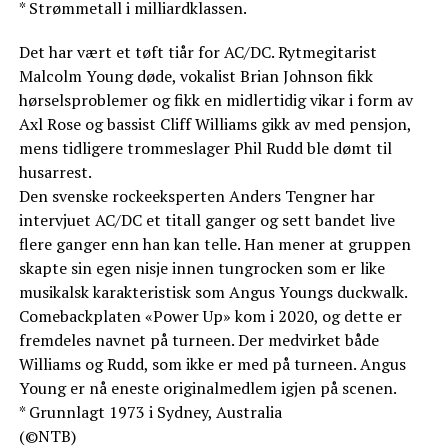
* Strømmetall i milliardklassen.
Det har vært et tøft tiår for AC/DC. Rytmegitarist
Malcolm Young døde, vokalist Brian Johnson fikk
hørselsproblemer og fikk en midlertidig vikar i form av
Axl Rose og bassist Cliff Williams gikk av med pensjon,
mens tidligere trommeslager Phil Rudd ble dømt til
husarrest.
Den svenske rockeeksperten Anders Tengner har
intervjuet AC/DC et titall ganger og sett bandet live
flere ganger enn han kan telle. Han mener at gruppen
skapte sin egen nisje innen tungrocken som er like
musikalsk karakteristisk som Angus Youngs duckwalk.
Comebackplaten «Power Up» kom i 2020, og dette er
fremdeles navnet på turneen. Der medvirket både
Williams og Rudd, som ikke er med på turneen. Angus
Young er nå eneste originalmedlem igjen på scenen.
* Grunnlagt 1973 i Sydney, Australia
(©NTB)