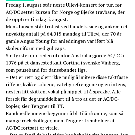
Fredag 1. august står neste Ullevi-konsert for tur, før
AC/DC setter kursen for Norge og Bjerke travbane, der
de opptrer tirsdag 5. august.
Mens fansen står trofast ved bandets side og ankom i et
nøyaktig antall på 64.015 mandag til Ullevi, der 70 år
gamle Angus Young for anledningen var iført blå
skoleuniform med gul caps.
Sin første opptreden utenfor Australia gjorde AC/DC i
1976 på et dansested kalt Cortina i svenske Vinberg,
som pauseband for dansebandet Jigs.
– Det er rett og slett ikke mulig å imitere disse taktfaste
riffene, kvikke soloene, catchy refrengene og en intens,
nesten litt skitten, vokal på nippet til å sprekke. Alle
forsøk får deg umiddelbart til å tro at det er AC/DC-
kopier, sier Tengner til TT.
Bandmedlemmene begynner å bli tilårskomne, som så
mange rockekolleger, men Tengner fremholder at
AC/DC fortsatt er vitale.