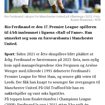
Rio Ferdinand i aksjon for Manchester United på Vålerenga i 2012. Foto:
Audun Braastad / NTB
Rio Ferdinand er den 17. Premier League-spilleren
til å bli innlemmet i ligaens «Hall of Fame». Han
utmerket seg som en forsvarsbauta i Manchester
United.
Sport
: Siden 2021 er åtte eksspillere blitt plukket ut
årlig. Ferdinand er førstemann på 2023-lista, men nylig
kom også managerlegendene Alex Ferguson og Arsène
Wenger med.Allerede i 1995 debuterte Ferdinand i
Premier League for West Ham, og senere gikk veien til
Leeds. Der fikk han knapt to sesonger før overgangen til
Manchester United. På Old Trafford ble han en
nøkkelspiller og vant seks ligatitler.
På toppen kom finaletriumfen i Champions League
(2008). Ferdinand la opp i 2015 etter å ha spilt én