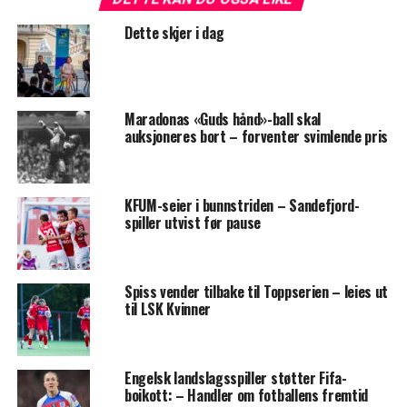
Dette skjer i dag
Maradonas «Guds hånd»-ball skal
auksjoneres bort – forventer svimlende pris
KFUM-seier i bunnstriden – Sandefjord-
spiller utvist før pause
Spiss vender tilbake til Toppserien – leies ut
til LSK Kvinner
Engelsk landslagsspiller støtter Fifa-
boikott: – Handler om fotballens fremtid