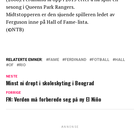
sesong i Queens Park Rangers.
Midtstopperen er den sjuende spilleren ledet av
Ferguson inne på Hall of Fame-lista.
(©NTB)
RELATERTE EMNER:
FAME
FERDINAND
FOTBALL
HALL
OF
RIO
NESTE
Minst ni drept i skoleskyting i Beograd
FORRIGE
FN: Verden må forberede seg på ny El Niño
ANNONSE