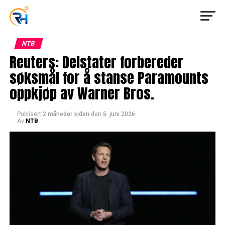
NTB
Reuters: Delstater forbereder
søksmål for å stanse Paramounts
oppkjøp av Warner Bros.
Publisert
2 måneder siden
den
5. juni 2026
Av
NTB