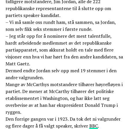
tidligere motstandere, Jim Jordan, alle de 222
republikanske representantene til å slutte opp om
partiets speaker-kandidat.
– Vi må samle oss rundt ham, stå sammen, sa Jordan,
som selv fikk seks stemmer i første runde.
– Jeg står opp for å nominere det mest talentfulle,
hardt arbeidende medlemmet av det republikanske
partiapparatet, som akkurat holdt en tale med flere
visjoner enn hva vi har hørt fra den andre kandidaten, sa
Matt Gaetz.
Dermed endte Jordan selv opp med 19 stemmer i den
andre valgrunden.
Mange av McCarthys motstandere tilhører høyrefløyen i
partiet. De mener at McCarthy tilhører det politiske
etablissementet i Washington, og har ikke latt seg
overbevise av at han har ekspresident Donald Trump i
ryggen.
Den forrige gangen var i 1923. Da tok det ni valgrunder
og flere dager å få valgt speaker, skriver
BBC
.