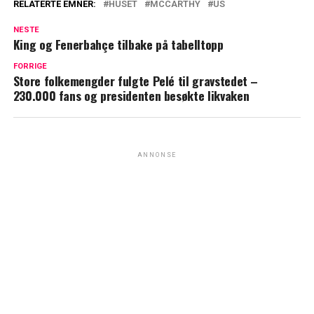
RELATERTE EMNER:
HUSET
MCCARTHY
US
NESTE
King og Fenerbahçe tilbake på tabelltopp
FORRIGE
Store folkemengder fulgte Pelé til gravstedet –
230.000 fans og presidenten besøkte likvaken
ANNONSE