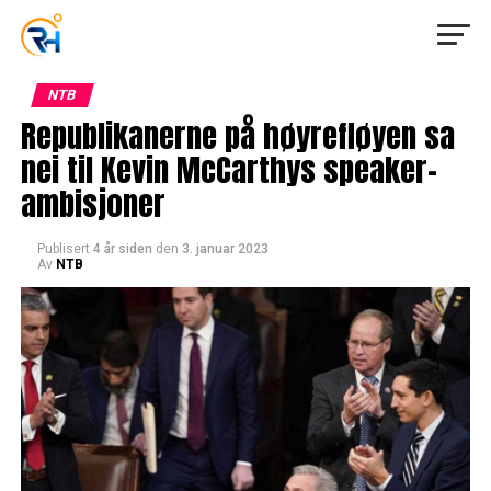
NTB
Republikanerne på høyrefløyen sa
nei til Kevin McCarthys speaker-
ambisjoner
Publisert
4 år siden
den
3. januar 2023
Av
NTB