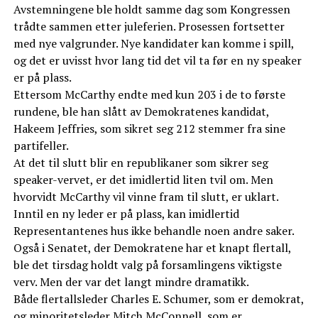
Avstemningene ble holdt samme dag som Kongressen
trådte sammen etter juleferien. Prosessen fortsetter
med nye valgrunder. Nye kandidater kan komme i spill,
og det er uvisst hvor lang tid det vil ta før en ny speaker
er på plass.
Ettersom McCarthy endte med kun 203 i de to første
rundene, ble han slått av Demokratenes kandidat,
Hakeem Jeffries, som sikret seg 212 stemmer fra sine
partifeller.
At det til slutt blir en republikaner som sikrer seg
speaker-vervet, er det imidlertid liten tvil om. Men
hvorvidt McCarthy vil vinne fram til slutt, er uklart.
Inntil en ny leder er på plass, kan imidlertid
Representantenes hus ikke behandle noen andre saker.
Også i Senatet, der Demokratene har et knapt flertall,
ble det tirsdag holdt valg på forsamlingens viktigste
verv. Men der var det langt mindre dramatikk.
Både flertallsleder Charles E. Schumer, som er demokrat,
og minoritetsleder Mitch McConnell, som er