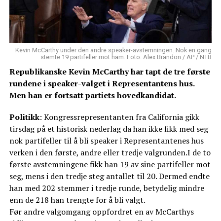
Kevin McCarthy under den andre speaker-avstemningen. Nok en gang
stemte 19 partifeller mot ham. Foto: Alex Brandon / AP / NTB
Republikanske Kevin McCarthy har tapt de tre første
rundene i speaker-valget i Representantens hus.
Men han er fortsatt partiets hovedkandidat.
Politikk
: Kongressrepresentanten fra California gikk
tirsdag på et historisk nederlag da han ikke fikk med seg
nok partifeller til å bli speaker i Representantenes hus
verken i den første, andre eller tredje valgrunden.I de to
første avstemningene fikk han 19 av sine partifeller mot
seg, mens i den tredje steg antallet til 20. Dermed endte
han med 202 stemmer i tredje runde, betydelig mindre
enn de 218 han trengte for å bli valgt.
Før andre valgomgang oppfordret en av McCarthys