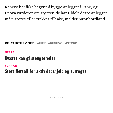
Renevo har ikke begynt å bygge anlegget i Etne, og
Enova vurderer om støtten de har tildelt dette anlegget
må justeres eller trekkes tilbake, melder Sunnhordland.
RELATERTE EMNER:
EIER
RENEVO
STORD
NESTE
Uværet kan gi stengte veier
FORRIGE
Stort flertall for aktiv dødshjelp og surrogati
ANNONSE