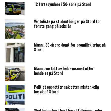
12 fartssyndere i 50-sone på Stord
Venteliste på studentboliger på Stord for
første gang på seks år
Mann i 30-årene dømt for promillekjøring på
Stord
Mann overtatt av helsevesenet etter
hendelse på Stord
Politiet oppretter sak etter mistenkelig
besøk på Stord
Skal ha barbert bort håret til kvinne under