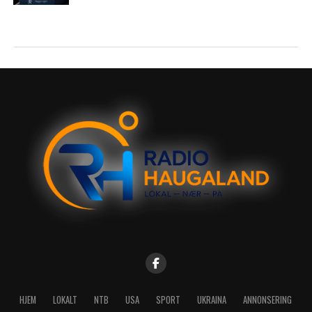
HJEM
LOKALT
NTB
USA
SPORT
UKRAINA
ANNONSERING