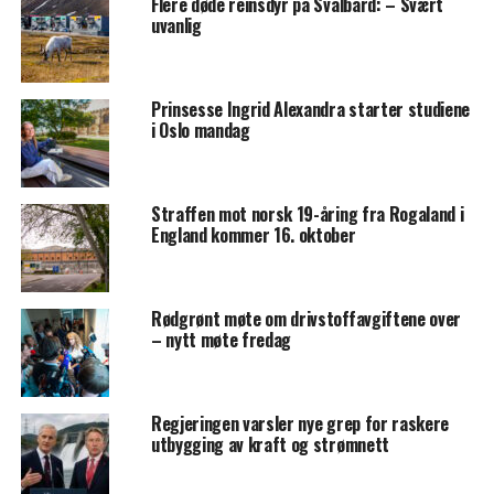
Flere døde reinsdyr på Svalbard: – Svært
uvanlig
Prinsesse Ingrid Alexandra starter studiene
i Oslo mandag
Straffen mot norsk 19-åring fra Rogaland i
England kommer 16. oktober
Rødgrønt møte om drivstoffavgiftene over
– nytt møte fredag
Regjeringen varsler nye grep for raskere
utbygging av kraft og strømnett