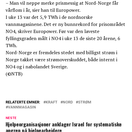
– Man vil neppe merke prismessig at Nord-Norge får
vårflom i år, sier han til Europower.
I uke 13 var det 5,9 TWh i de nordnorske
vannmagasinene. Det er ny bunnrekord for prisområdet
NO4, skriver Europower. Før var den laveste
fyllingsgraden målt i NO4 i uke 13 de siste 20 årene, 6
TWh.
Nord-Norge er fremdeles stedet med billigst strøm i
Norge takket være strømoverskuddet, både internt i
NO4 og i nabolandet Sverige.
(©NTB)
RELATERTE EMNER:
KRAFT
NORD
STRØM
VANNMAGASIN
NESTE
Hjelpeorganisasjoner anklager Israel for systematiske
angrep på hjelpearbeidere