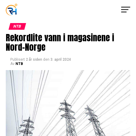
NTB
Rekordlite vann i magasinene i
Nord-Norge
Publisert
2 år siden
den
3. april 2024
Av
NTB