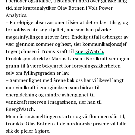
i perioder også kalde, tilstander i nord over ganske lang
tid, sier kraftanalytiker Olav Botnen i Volt Power
Analytics.
– Foreløpige observasjoner tilsier at det er lavt tilsig, og
forholdsvis lite snø i fjellet, noe som kan påvirke
magasinfyllingen utover året. Endelig utfall avhenger av
vær gjennom sommer og høst, sier kommunikasjonssjef
Inger Johnsen i Troms Kraft til
EnergiWatch.
Produksjonsdirektør Marius Larsen i Nordkraft ser ingen
grunn til å være bekymret for forsyningssikkerheten
selv om fyllingsgraden er lav.
– Sammenlignet med årene bak oss har vi likevel langt
mer vindkraft i energimiksen som bidrar til
energidekning og mindre avhengighet til
vannkraftreserven i magasinene, sier han til
EnergiWatch.
Men når snøsmeltingen starter og vårflommen slår til,
tror ikke Olav Botnen at de nordnorske prisene vil falle
slik de pleier å gjøre.