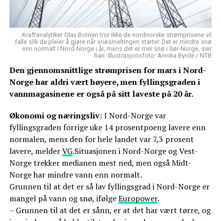
Kraftanalytiker Olav Botnen tror ikke de nordnorske strømprisene vil
falle slik de pleier å gjøre når snøsmeltingen starter. Det er mindre snø
enn normalt i Nord-Norge i år, mens det er mer snø i Sør-Norge, sier
han. Illustrasjonsfoto: Annika Byrde / NTB
Den gjennomsnittlige strømprisen for mars i Nord-
Norge har aldri vært høyere, men fyllingsgraden i
vannmagasinene er også på sitt laveste på 20 år.
Økonomi og næringsliv
: I Nord-Norge var
fyllingsgraden forrige uke 14 prosentpoeng lavere enn
normalen, mens den for hele landet var 7,3 prosent
lavere, melder
VG
.Situasjonen i Nord-Norge og Vest-
Norge trekker medianen mest ned, men også Midt-
Norge har mindre vann enn normalt.
Grunnen til at det er så lav fyllingsgrad i Nord-Norge er
mangel på vann og snø, ifølge
Europower
.
– Grunnen til at det er sånn, er at det har vært tørre, og