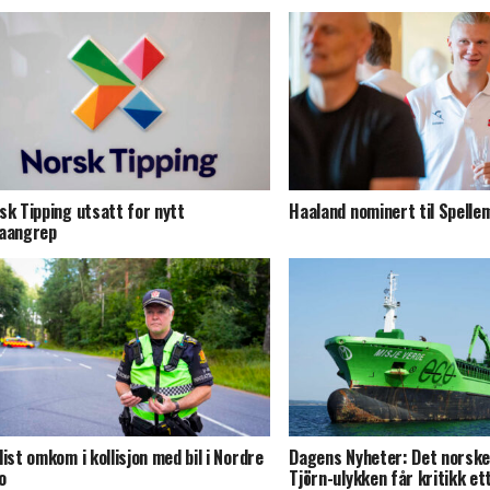
sk Tipping utsatt for nytt
Haaland nominert til Spelle
aangrep
list omkom i kollisjon med bil i Nordre
Dagens Nyheter: Det norske 
o
Tjörn-ulykken får kritikk et