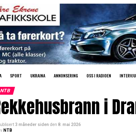
A
SPORT
UKRAINA
ANNONSERING
OSS I RADIOEN
INTERVJU
NTB
Rekkehusbrann i D
ublisert
3 måneder siden
den
8. mai 2026
v
NTB