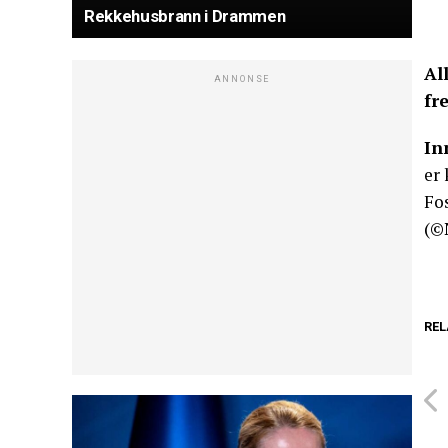
Rekkehusbrann i Drammen
Al
ANNONSE
fr
In
er 
Fos
(©
REL