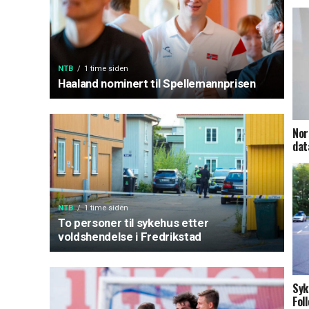
NTB
1 time siden
Haaland nominert til Spellemannprisen
Nor
dat
NTB
1 time siden
To personer til sykehus etter
voldshendelse i Fredrikstad
Syk
Foll