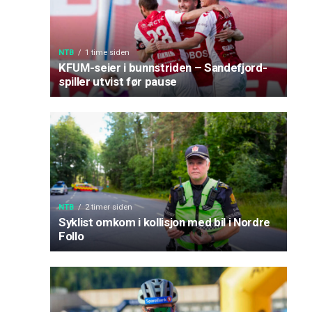
NTB
1 time siden
KFUM-seier i bunnstriden – Sandefjord-
spiller utvist før pause
NTB
2 timer siden
Syklist omkom i kollisjon med bil i Nordre
Follo