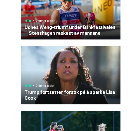
NTB
2 timer siden
Udnes Weng-triumf under Blinkfestivalen
– Stenshagen raskest av mennene
NTB
2 timer siden
Trump fortsetter forsøk på å sparke Lisa
Cook