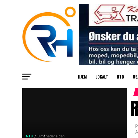
HJEM
LOKALT
NTB
US
P
A
NTB
3 måneder siden