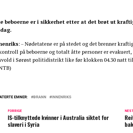
le beboerne er i sikkerhet etter at det brøt ut kraf
edag.
nenriks
: – Nødetatene er på stedet og det brenner krafti
kontroll på beboerne og totalt åtte personer er evakuert
vold i Sørøst politidistrikt like før klokken 04.30 natt ti
NTB)
ATERTE EMNER:
BRANN
INNENRIKS
FORRIGE
NES
IS-tilknyttede kvinner i Australia siktet for
Rei
slaveri i Syria
bak