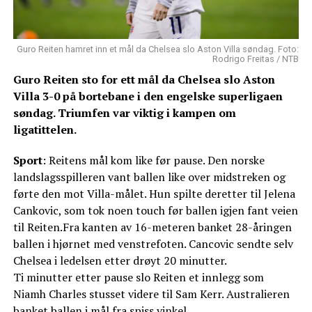
Guro Reiten hamret inn et mål da Chelsea slo Aston Villa søndag. Foto:
Rodrigo Freitas / NTB
Guro Reiten sto for ett mål da Chelsea slo Aston
Villa 3-0 på bortebane i den engelske superligaen
søndag. Triumfen var viktig i kampen om
ligatittelen.
Sport
: Reitens mål kom like før pause. Den norske
landslagsspilleren vant ballen like over midstreken og
førte den mot Villa-målet. Hun spilte deretter til Jelena
Cankovic, som tok noen touch før ballen igjen fant veien
til Reiten.Fra kanten av 16-meteren banket 28-åringen
ballen i hjørnet med venstrefoten. Cancovic sendte selv
Chelsea i ledelsen etter drøyt 20 minutter.
Ti minutter etter pause slo Reiten et innlegg som
Niamh Charles stusset videre til Sam Kerr. Australieren
banket ballen i mål fra spiss vinkel.