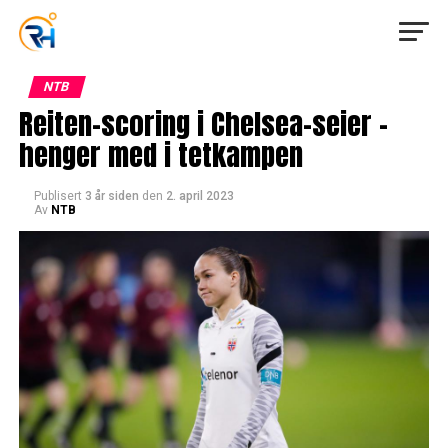
NTB
Reiten-scoring i Chelsea-seier –
henger med i tetkampen
Publisert
3 år siden
den
2. april 2023
Av
NTB