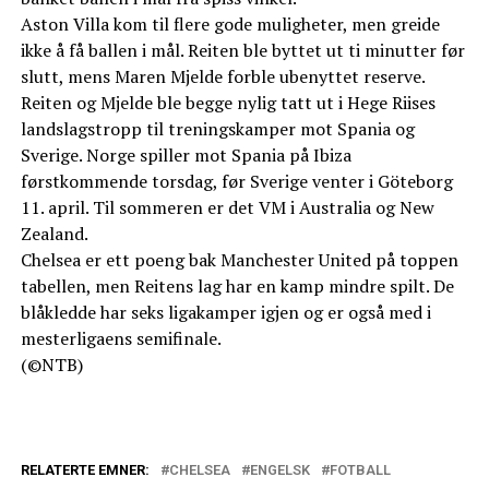
Aston Villa kom til flere gode muligheter, men greide
ikke å få ballen i mål. Reiten ble byttet ut ti minutter før
slutt, mens Maren Mjelde forble ubenyttet reserve.
Reiten og Mjelde ble begge nylig tatt ut i Hege Riises
landslagstropp til treningskamper mot Spania og
Sverige. Norge spiller mot Spania på Ibiza
førstkommende torsdag, før Sverige venter i Göteborg
11. april. Til sommeren er det VM i Australia og New
Zealand.
Chelsea er ett poeng bak Manchester United på toppen
tabellen, men Reitens lag har en kamp mindre spilt. De
blåkledde har seks ligakamper igjen og er også med i
mesterligaens semifinale.
(©NTB)
RELATERTE EMNER:
CHELSEA
ENGELSK
FOTBALL