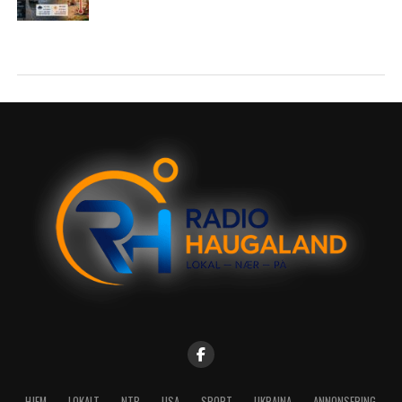
HJEM
LOKALT
NTB
USA
SPORT
UKRAINA
ANNONSERING