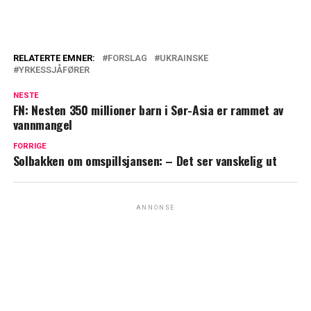
RELATERTE EMNER:
FORSLAG
UKRAINSKE
YRKESSJÅFØRER
NESTE
FN: Nesten 350 millioner barn i Sør-Asia er rammet av
vannmangel
FORRIGE
Solbakken om omspillsjansen: – Det ser vanskelig ut
ANNONSE