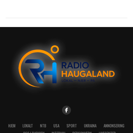
HJEM
LOKALT
NTB
USA
SPORT
UKRAINA
ANNONSERING