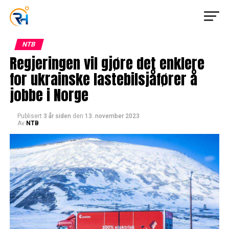
NTB
Regjeringen vil gjøre det enklere
for ukrainske lastebilsjåfører å
jobbe i Norge
Publisert
3 år siden
den
13. november 2023
Av
NTB