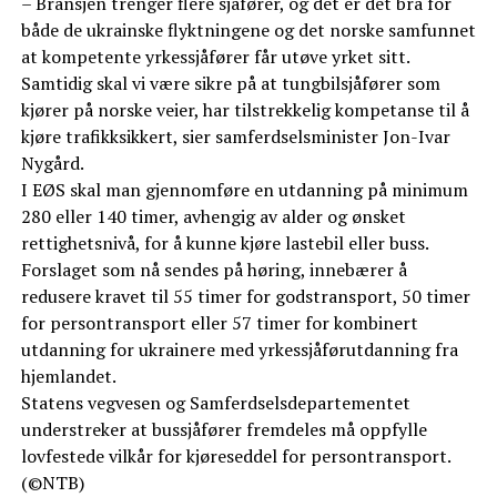
– Bransjen trenger flere sjåfører, og det er det bra for
både de ukrainske flyktningene og det norske samfunnet
at kompetente yrkessjåfører får utøve yrket sitt.
Samtidig skal vi være sikre på at tungbilsjåfører som
kjører på norske veier, har tilstrekkelig kompetanse til å
kjøre trafikksikkert, sier samferdselsminister Jon-Ivar
Nygård.
I EØS skal man gjennomføre en utdanning på minimum
280 eller 140 timer, avhengig av alder og ønsket
rettighetsnivå, for å kunne kjøre lastebil eller buss.
Forslaget som nå sendes på høring, innebærer å
redusere kravet til 55 timer for godstransport, 50 timer
for persontransport eller 57 timer for kombinert
utdanning for ukrainere med yrkessjåførutdanning fra
hjemlandet.
Statens vegvesen og Samferdselsdepartementet
understreker at bussjåfører fremdeles må oppfylle
lovfestede vilkår for kjøreseddel for persontransport.
(©NTB)