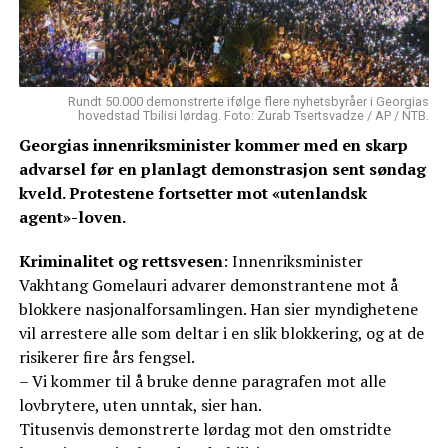
Rundt 50.000 demonstrerte ifølge flere nyhetsbyråer i Georgias
hovedstad Tbilisi lørdag. Foto: Zurab Tsertsvadze / AP / NTB.
Georgias innenriksminister kommer med en skarp
advarsel før en planlagt demonstrasjon sent søndag
kveld. Protestene fortsetter mot «utenlandsk
agent»-loven.
Kriminalitet og rettsvesen
: Innenriksminister
Vakhtang Gomelauri advarer demonstrantene mot å
blokkere nasjonalforsamlingen. Han sier myndighetene
vil arrestere alle som deltar i en slik blokkering, og at de
risikerer fire års fengsel.
– Vi kommer til å bruke denne paragrafen mot alle
lovbrytere, uten unntak, sier han.
Titusenvis demonstrerte lørdag mot den omstridte