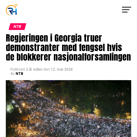
NTB
Regjeringen i Georgia truer
demonstranter med fengsel hvis
de blokkerer nasjonalforsamlingen
Publisert
2 år siden
den
12. mai 2024
Av
NTB