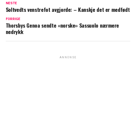
NESTE
Soltvedts venstrefot avgjorde: – Kanskje det er medfødt
FORRIGE
Thorsbys Genoa sendte «norske» Sassuolo nærmere
nedrykk
ANNONSE