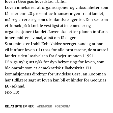
loven i Georgias hovedstad Tbilisi.
Loven innebærer at organisasjoner og virksomheter som
får mer enn 20 prosent av finansieringen fra utlandet,
må registrere seg som utenlandske agenter. Den ses som
et forsøk på å kneble vestligstøttede medier og
organisasjoner i landet. Loven skal etter planen innføres
innen midten av mai, altså om få dager.
Statsminister Irakli Kobakhidze sverget søndag at han
vil innføre loven til tross for alle protestene, de største i
landet siden løsrivelsen fra Sovjetunionen i 1991.
USA ga nylig uttrykk for dyp bekymring for loven, som
ble omtalt som et demokratisk tilbakeskritt. EU-
kommisjonens direktør for utvidelse Gert Jan Koopman
har tidligere sagt at loven kan bli et hinder for Georgias
EU-søknad.
(©NTB)
RELATERTE EMNER:
DEMOER
GEORGIA