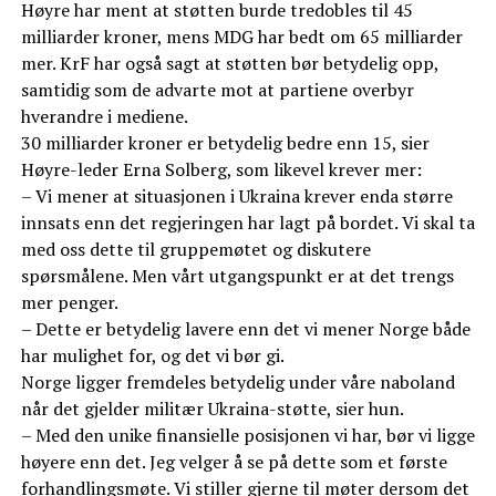
Høyre har ment at støtten burde tredobles til 45
milliarder kroner, mens MDG har bedt om 65 milliarder
mer. KrF har også sagt at støtten bør betydelig opp,
samtidig som de advarte mot at partiene overbyr
hverandre i mediene.
30 milliarder kroner er betydelig bedre enn 15, sier
Høyre-leder Erna Solberg, som likevel krever mer:
– Vi mener at situasjonen i Ukraina krever enda større
innsats enn det regjeringen har lagt på bordet. Vi skal ta
med oss dette til gruppemøtet og diskutere
spørsmålene. Men vårt utgangspunkt er at det trengs
mer penger.
– Dette er betydelig lavere enn det vi mener Norge både
har mulighet for, og det vi bør gi.
Norge ligger fremdeles betydelig under våre naboland
når det gjelder militær Ukraina-støtte, sier hun.
– Med den unike finansielle posisjonen vi har, bør vi ligge
høyere enn det. Jeg velger å se på dette som et første
forhandlingsmøte. Vi stiller gjerne til møter dersom det