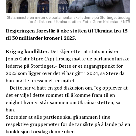
Statsministeren møter de parlamentariske lederne på Stortinget tirsdag
for å diskutere Ukraina-støtten. Foto: Gorm Kallestad / NTB
Regjeringen foreslår å øke støtten til Ukraina fra 15
til 30 milliarder kroner i 2025.
Krig og konflikter
: Det skjer etter at statsminister
Jonas Gahr Støre (Ap) tirsdag møtte de parlamentariske
lederne på Stortinget.– Dette er et utgangspunkt for
2025 som ligger over det vi har gitt i 2024, sa Støre da
han møtte pressen etter møtet.
– Dette har vi hatt en god diskusjon om. Jeg opplever at
det er vilje i dette rommet til å komme fram til en
enighet hvor vi står sammen om Ukraina-støtten, sa
han.
Støre sier at alle partiene skal gå sammen i sine
respektive gruppemøter før de tar sikte på å lande på en
konklusjon torsdag denne uken.