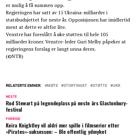
er mulig å få summen opp.
Regjeringen har satt av 15 Ukraina-milliarder i
statsbudsjettet for neste år. Opposisjonen har imidlertid
ment at dette er altfor lite.
Venstre har foreslått å øke støtten til hele 105
milliarder kroner. Venstre-leder Guri Melby påpeker at
regjeringens forslag er langt unna deres.
(©NTB)
RELATERTE EMNER:
MØTE
STORTINGET
STØTTE
UKR
NESTE
Rod Stewart på legendeplass på neste års Glastonbury-
festival
FORRIGE
Keira Knightley vil aldri mer spille i filmserier etter
«Pirates»-suksessen: – Ble offentlig ydmyket