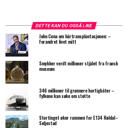
DETTE KAN DU OGSÅ LIKE
John Cena om hårtransplantasjonen: –
Forandret livet mitt
Smykker verdt millioner stjålet fra fransk
museum
346 millioner til grønnere hurtigbåter –
fylkene kan søke om støtte
Stortinget øker rammen for E134 Røldal–
Seljestad