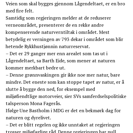
Veien som skal bygges gjennom Lågendeltaet, er en bro
med fire felt.
Samtidig som regjeringen melder at de reduserer
verneområdet, presenterer de en rekke andre
kompenserende naturverntiltak i området. Mest
betydelig er verningen av 793 dekar i området som blir
hetende Rykkhustjønnin naturreservat.
– Det er 29 ganger mer enn arealet som tas ut i
Lågendeltaet, sa Barth Eide, som mener at naturen
kommer merkbart bedre ut.
– Denne grønnvaskingen gir ikke noe mer natur, bare
mindre. Det eneste som kan stoppe tapet av natur, er å
slutte å bygge den ned, for eksempel med
miljøfiendtlige motorveier, sier SVs samferdselspolitiske
talsperson Mona Fagerås.
Ifølge Une Bastholm i MDG er det en bekmørk dag for
naturen og dyrelivet.
– Det er blitt regelen og ikke unntaket at regjeringen
trosser miljøfaglige råd. Denne regjeringen har null