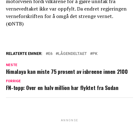
motorveien fordi vilkårene for å gjøre unntak fra
vernevedtaket ikke var oppfylt. Da endret regjeringen
verneforskriften for å omgå det strenge vernet.
(©NTB)
RELATERTE EMNER:
E6
LÅGENDELTAET
PK
NESTE
Himalaya kan miste 75 prosent av isbreene innen 2100
FORRIGE
FN-topp: Over en halv million har flyktet fra Sudan
ANNONSE