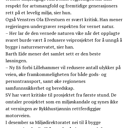
respekt for artsmangfold og fremtidige generasjoners
rett på et levelig miljø, sier hun.
Også Venstres Ola Elvestuen er svært kritisk. Han mener
regjeringen undergraver respekten for vernet natur.
– Her lar de den vernede naturen vike når det opplagte
svaret burde vært å redusere veiprosjektet for å unngå å
bygge i naturreservatet, sier han.
Barth Eide mener det samlet sett er den beste
løsningen.
– Ny E6 forbi Lillehammer vil redusere antall ulykker på
veien, øke framkommeligheten for både gods- og
persontransport, samt øke regionenes
samfunnssikkerhet og beredskap.
SV har vært kritiske til prosjektet fra første stund. De
omtaler prosjektet som en miljøskandale og synes ikke
at verningen av Rykkhustjønnin rettferdiggjør
motorveien.
I desember sa Miljødirektoratet nei til å bygge