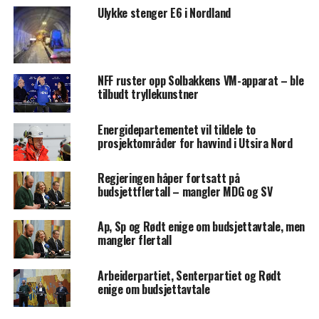
Ulykke stenger E6 i Nordland
NFF ruster opp Solbakkens VM-apparat – ble
tilbudt tryllekunstner
Energidepartementet vil tildele to
prosjektområder for havvind i Utsira Nord
Regjeringen håper fortsatt på
budsjettflertall – mangler MDG og SV
Ap, Sp og Rødt enige om budsjettavtale, men
mangler flertall
Arbeiderpartiet, Senterpartiet og Rødt
enige om budsjettavtale