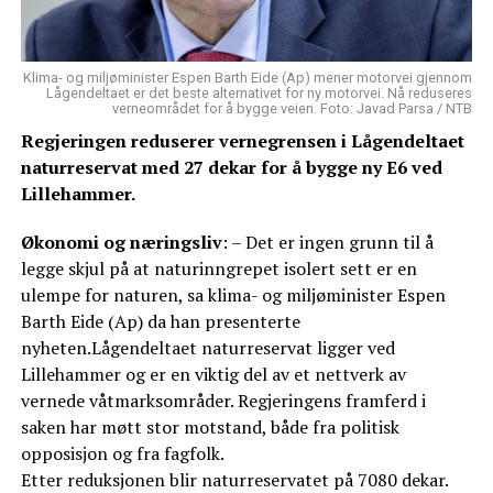
Klima- og miljøminister Espen Barth Eide (Ap) mener motorvei gjennom
Lågendeltaet er det beste alternativet for ny motorvei. Nå reduseres
verneområdet for å bygge veien. Foto: Javad Parsa / NTB
Regjeringen reduserer vernegrensen i Lågendeltaet
naturreservat med 27 dekar for å bygge ny E6 ved
Lillehammer.
Økonomi og næringsliv
: – Det er ingen grunn til å
legge skjul på at naturinngrepet isolert sett er en
ulempe for naturen, sa klima- og miljøminister Espen
Barth Eide (Ap) da han presenterte
nyheten.Lågendeltaet naturreservat ligger ved
Lillehammer og er en viktig del av et nettverk av
vernede våtmarksområder. Regjeringens framferd i
saken har møtt stor motstand, både fra politisk
opposisjon og fra fagfolk.
Etter reduksjonen blir naturreservatet på 7080 dekar.