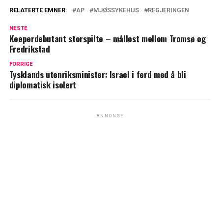
RELATERTE EMNER:
AP
MJØSSYKEHUS
REGJERINGEN
NESTE
Keeperdebutant storspilte – målløst mellom Tromsø og
Fredrikstad
FORRIGE
Tysklands utenriksminister: Israel i ferd med å bli
diplomatisk isolert
ANNONSE