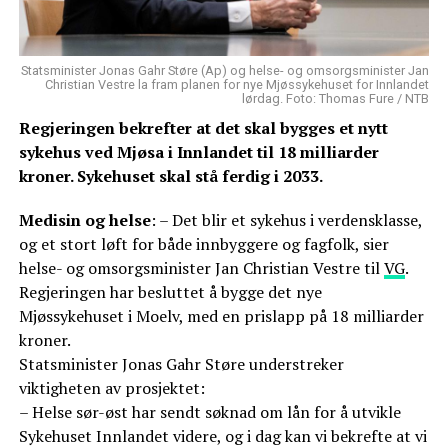
Statsminister Jonas Gahr Støre (Ap) og helse- og omsorgsminister Jan
Christian Vestre la fram planen for nye Mjøssykehuset for Innlandet
lørdag. Foto: Thomas Fure / NTB
Regjeringen bekrefter at det skal bygges et nytt
sykehus ved Mjøsa i Innlandet til 18 milliarder
kroner. Sykehuset skal stå ferdig i 2033.
Medisin og helse
: – Det blir et sykehus i verdensklasse,
og et stort løft for både innbyggere og fagfolk, sier
helse- og omsorgsminister Jan Christian Vestre til
VG
.
Regjeringen har besluttet å bygge det nye
Mjøssykehuset i Moelv, med en prislapp på 18 milliarder
kroner.
Statsminister Jonas Gahr Støre understreker
viktigheten av prosjektet:
– Helse sør-øst har sendt søknad om lån for å utvikle
Sykehuset Innlandet videre, og i dag kan vi bekrefte at vi