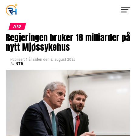
NTB
Regjeringen bruker 18 milliarder på
nytt Mjøssykehus
Publisert
1 år siden
den
2. august 2025
Av
NTB