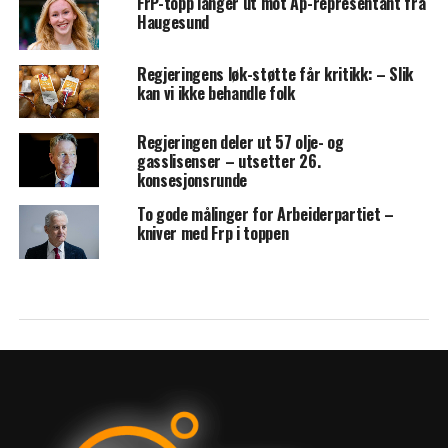
FrP-topp langer ut mot Ap-representant fra
Haugesund
Regjeringens løk-støtte får kritikk: – Slik
kan vi ikke behandle folk
Regjeringen deler ut 57 olje- og
gasslisenser – utsetter 26.
konsesjonsrunde
To gode målinger for Arbeiderpartiet –
kniver med Frp i toppen