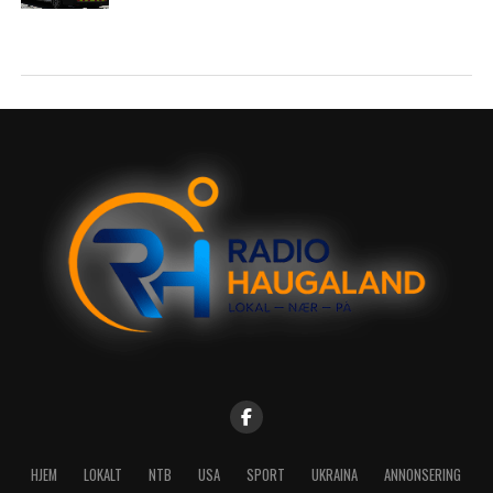
HJEM
LOKALT
NTB
USA
SPORT
UKRAINA
ANNONSERING