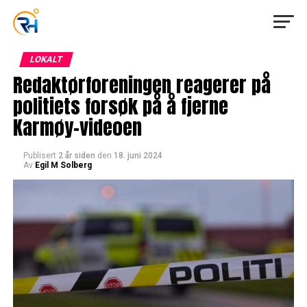
LOKALT
Redaktørforeningen reagerer på
politiets forsøk på å fjerne
Karmøy-videoen
Publisert
2 år siden
den
18. juni 2024
Av
Egil M Solberg