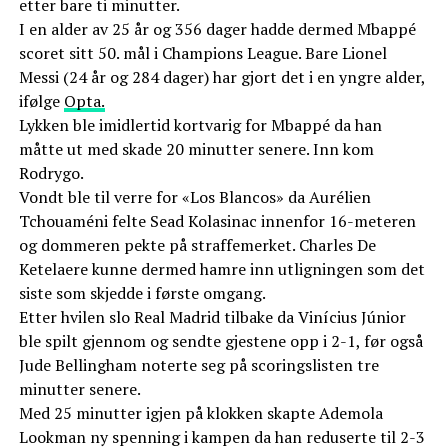
etter bare ti minutter.
I en alder av 25 år og 356 dager hadde dermed Mbappé
scoret sitt 50. mål i Champions League. Bare Lionel
Messi (24 år og 284 dager) har gjort det i en yngre alder,
ifølge
Opta.
Lykken ble imidlertid kortvarig for Mbappé da han
måtte ut med skade 20 minutter senere. Inn kom
Rodrygo.
Vondt ble til verre for «Los Blancos» da Aurélien
Tchouaméni felte Sead Kolasinac innenfor 16-meteren
og dommeren pekte på straffemerket. Charles De
Ketelaere kunne dermed hamre inn utligningen som det
siste som skjedde i første omgang.
Etter hvilen slo Real Madrid tilbake da Vinícius Júnior
ble spilt gjennom og sendte gjestene opp i 2-1, før også
Jude Bellingham noterte seg på scoringslisten tre
minutter senere.
Med 25 minutter igjen på klokken skapte Ademola
Lookman ny spenning i kampen da han reduserte til 2-3