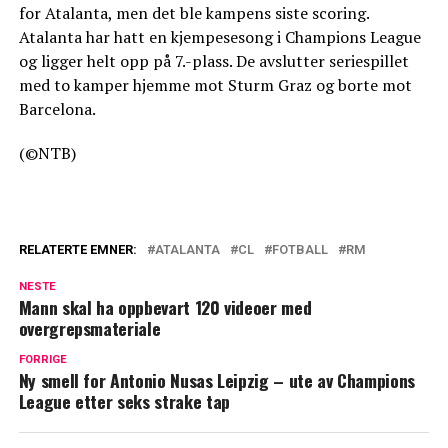
for Atalanta, men det ble kampens siste scoring.
Atalanta har hatt en kjempesesong i Champions League
og ligger helt opp på 7.-plass. De avslutter seriespillet
med to kamper hjemme mot Sturm Graz og borte mot
Barcelona.
(©NTB)
RELATERTE EMNER:
ATALANTA
CL
FOTBALL
RM
NESTE
Mann skal ha oppbevart 120 videoer med
overgrepsmateriale
FORRIGE
Ny smell for Antonio Nusas Leipzig – ute av Champions
League etter seks strake tap