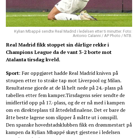
Kylian Mbappé sendte Real Madrid i ledelsen etter ti minutter. Foto:
Antonio Calanni / AP Photo / NTB.
Real Madrid fikk stoppet sin dårlige rekke i
Champions League da de vant 3-2 borte mot
Atalanta tirsdag kveld.
Sport
: Før oppgjøret hadde Real Madrid kniven på
strupen etter to strake tap mot Liverpool og Milan.
Resultatene gjorde at de lå helt nede på 24.-plass på
tabellen etter fem kamper.Tirsdagens seier sendte de
imidlertid opp på 17.-plass, og de er nå med i kampen
om en direkteplass til åttedelsfinalene. Det er bare de
åtte beste lagene som slipper å måtte ut i omspill.
Den spanske hovedstadsklubben fikk en drømmestart på
kampen da Kylian Mbappé skøyt gjestene i ledelsen