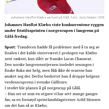
Johannes Høsflot Klæbo var best på Gålå. Foto: Jussi Nukari / NTB
Johannes Høsflot Klæbo viste konkurrentene ryggen
under fristilssprinten i norgescupen i langrenn på
Gålå fredag.
Sport
: Trønderen hadde få problemer med å ta seg av
finalen i det kalde vinterværet.I prologen var Klæbo
nest raskest, kun slått av franske Lucas Chanavat.
Den norske langrennsstjernen innledet sesongen i
finske Ruka sist helg, men fikk ikke de svarene han
ønsket seg der. Derfor besluttet han å droppe helgens
verdenscuprenn i svenske Gällivare.
I stedet ble planen å gå norgescup på Gålå.
– Han ser ut som en utgave vi har sett mange ganger
før, sa en fornøyd sprintlandslagstrener Arild Monsen
om det han så av Klæbo.