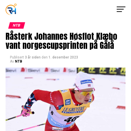
NTB
Råsterk Johannes Høsflot Klæbo
vant norgescupsprinten på Gålå
Publisert
3 år siden
den
1. desember 2023
Av
NTB