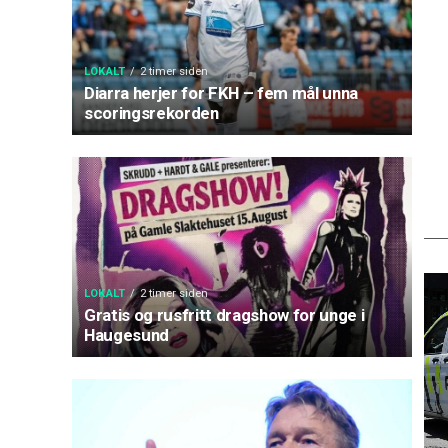
LOKALT
2 timer siden
Diarra herjer for FKH – fem mål unna
scoringsrekorden
LOKALT
2 timer siden
Gratis og rusfritt dragshow for unge i
Haugesund