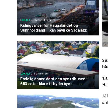
LOKALT
55 minutter siden
Kulingvarsel for Haugalandet og
Sunnhordland – kan påvirke Sildajazz
Sø
bå
LOKALT
1 time siden
Ta
Endelig åpner Vard den nye tribunen –
653 seter klare til byderbyet
Ha
Al
sli