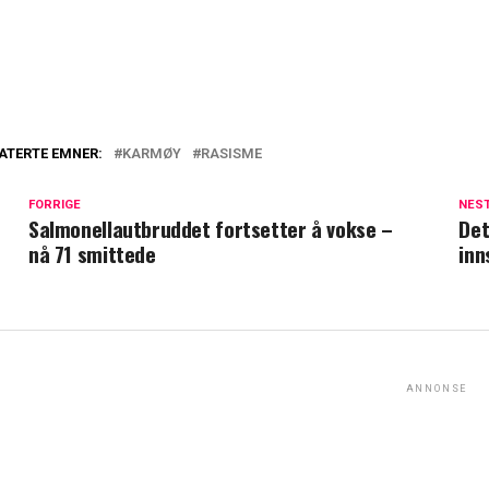
ATERTE EMNER:
KARMØY
RASISME
FORRIGE
NES
Salmonellautbruddet fortsetter å vokse –
Det
nå 71 smittede
inn
ANNONSE