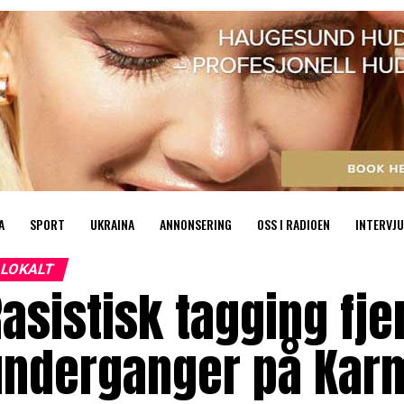
A
SPORT
UKRAINA
ANNONSERING
OSS I RADIOEN
INTERVJU
LOKALT
asistisk tagging fje
underganger på Kar