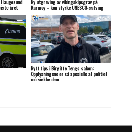
en Haugesund
Ny utgraving av vikingskipsgrav på
iste året
Karmøy – kan styrke UNESCO-satsing
Nytt tips i Birgitte Tengs-saken: –
Opplysningene er så spesielle at politiet
må sjekke dem