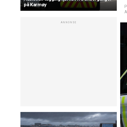
på Karmøy
P
A
ANNONSE