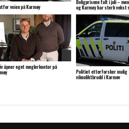
Boligprisene falt i juli – m
 utfor veien på Karmøy
og Karmøy har sterk vekst s
iv åpner eget meglerkontor på
Politiet etterforsker mulig
rmøy
vikepliktbrudd i Karmøy