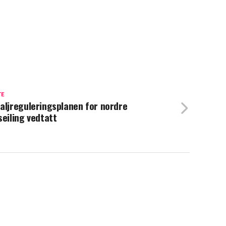
TE
aljreguleringsplanen for nordre
seiling vedtatt