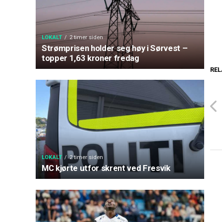
LOKALT
2 timer siden
Strømprisen holder seg høy i Sørvest –
topper 1,63 kroner fredag
REL
LOKALT
2 timer siden
MC kjørte utfor skrent ved Fresvik