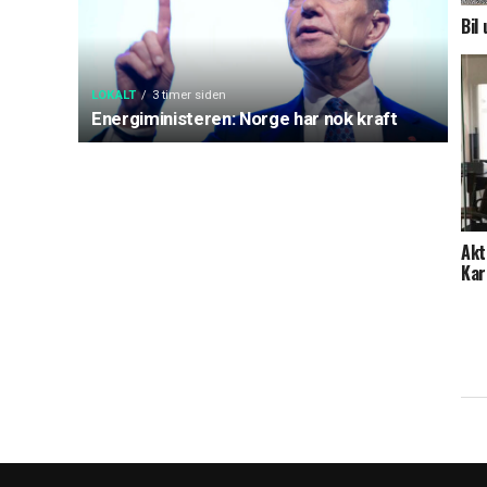
Bil
LOKALT
3 timer siden
Energiministeren: Norge har nok kraft
Akt
Ka