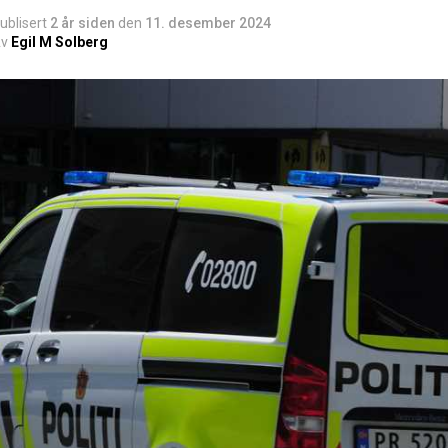
ublisert
2 år siden
den
11. desember 2024
v
Egil M Solberg