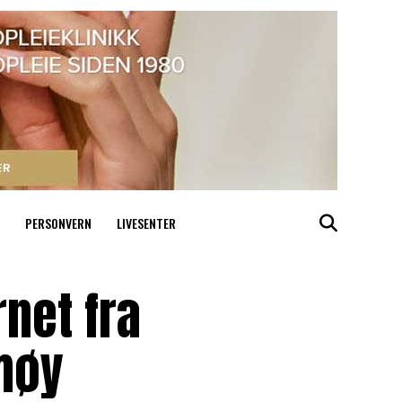
PERSONVERN
LIVESENTER
rnet fra
møy