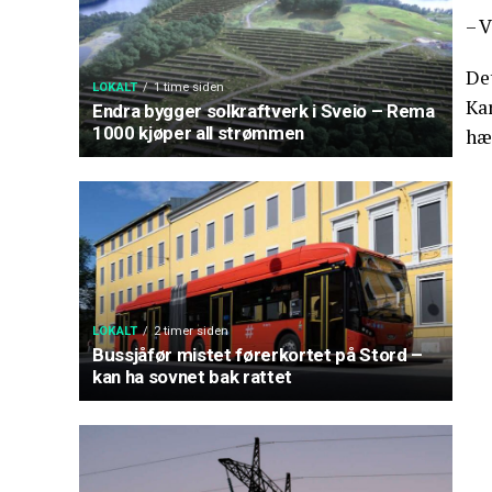
– V
De
LOKALT
1 time siden
Ka
Endra bygger solkraftverk i Sveio – Rema
1000 kjøper all strømmen
hæ
LOKALT
2 timer siden
Bussjåfør mistet førerkortet på Stord –
kan ha sovnet bak rattet