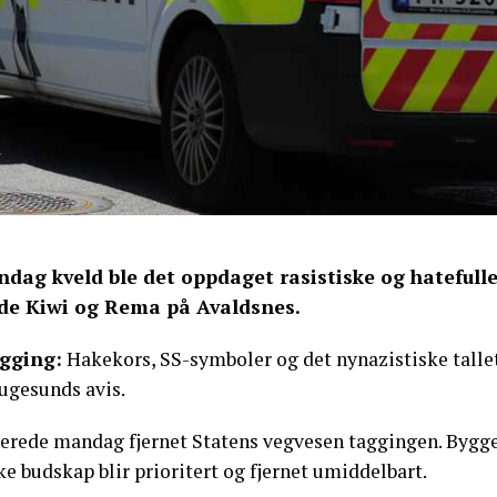
ndag kveld ble det oppdaget rasistiske og hateful
de Kiwi og Rema på Avaldsnes.
gging:
Hakekors, SS-symboler og det nynazistiske tallet
ugesunds avis.
lerede mandag fjernet Statens vegvesen taggingen. Byggel
ke budskap blir prioritert og fjernet umiddelbart.