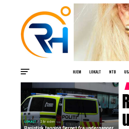
HJEM
LOKALT
NTB
US
R
LOKALT
2 år siden
Rasistisk tagging fjernet fra underganger