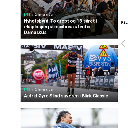
NTB
2 timer siden
Nyhetsbyrå: To drept og 13 såret i
REL
eksplosjon på minibuss utenfor
Damaskus
NTB
2 timer siden
Astrid Øyre Slind suveren i Blink Classic