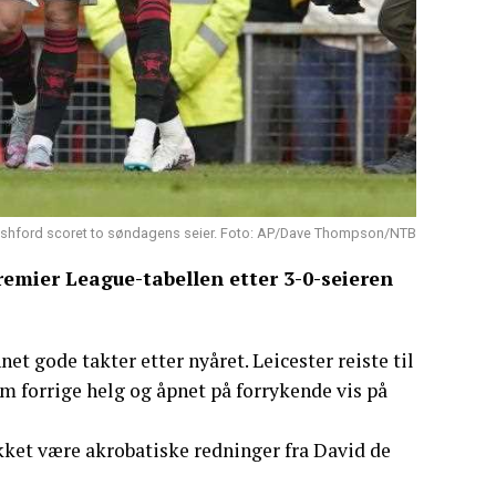
shford scoret to søndagens seier. Foto: AP/Dave Thompson/NTB
remier League-tabellen etter 3-0-seieren
net gode takter etter nyåret. Leicester reiste til
 forrige helg og åpnet på forrykende vis på
akket være akrobatiske redninger fra David de