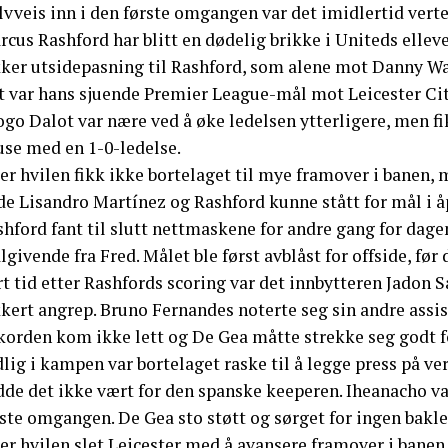
lvveis inn i den første omgangen var det imidlertid vert
rcus Rashford har blitt en dødelig brikke i Uniteds elle
kker utsidepasning til Rashford, som alene mot Danny Wa
t var hans sjuende Premier League-mål mot Leicester Cit
go Dalot var nære ved å øke ledelsen ytterligere, men fik
use med en 1-0-ledelse.
ter hvilen fikk ikke bortelaget til mye framover i banen
de Lisandro Martínez og Rashford kunne stått for mål i
hford fant til slutt nettmaskene for andre gang for dagen.
givende fra Fred. Målet ble først avblåst for offside, før 
t tid etter Rashfords scoring var det innbytteren Jadon Sa
kkert angrep. Bruno Fernandes noterte seg sin andre assi
korden kom ikke lett og De Gea måtte strekke seg godt fo
lig i kampen var bortelaget raske til å legge press på ve
de det ikke vært for den spanske keeperen. Iheanacho var 
rste omgangen. De Gea sto støtt og sørget for ingen bakl
er hvilen slet Leicester med å avansere framover i banen