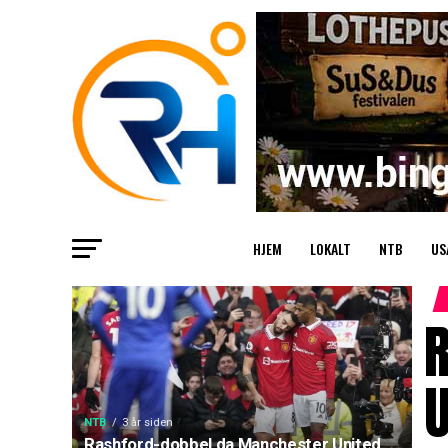
HJEM
LOKALT
NTB
US
U
NTB
3 år siden
Rashford-dobbel da Manchester United