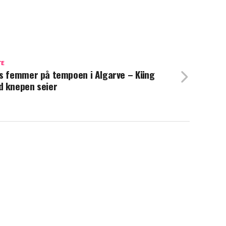
TE
s femmer på tempoen i Algarve – Küng
 knepen seier