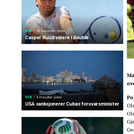
NTB
35 sekunder siden
Casper Ruud videre i double
Ma
ov
Po
NTB
6 minutter siden
USA sanksjonerer Cubas forsvarsminister
Ol
Old
Gj
Ge