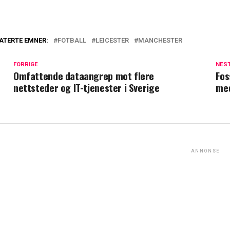
ATERTE EMNER:
FOTBALL
LEICESTER
MANCHESTER
FORRIGE
NES
Omfattende dataangrep mot flere
Fos
nettsteder og IT-tjenester i Sverige
med
ANNONSE