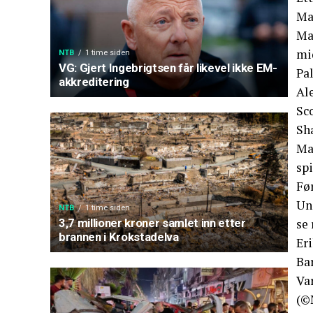
Ma
Ma
mi
NTB
1 time siden
VG: Gjert Ingebrigtsen får likevel ikke EM-
Pal
akkreditering
Ale
Sc
Sha
Ma
spi
Fø
Uni
NTB
1 time siden
se 
3,7 millioner kroner samlet inn etter
brannen i Krokstadelva
Eri
Ba
Var
(©