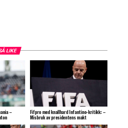
SÅ LIKE
ania –
Fifpro med knallhard Infantino-kritikk: –
hton
Misbruk av presidentens makt