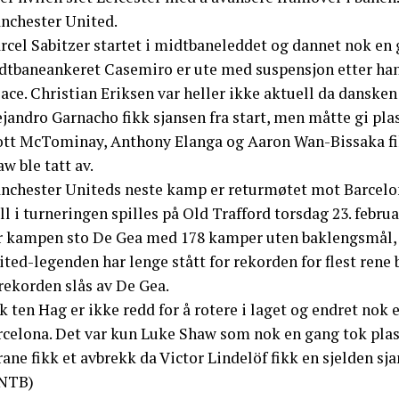
nchester United.
rcel Sabitzer startet i midtbaneleddet og dannet nok en 
dtbaneankeret Casemiro er ute med suspensjon etter han 
ace. Christian Eriksen var heller ikke aktuell da dansken
jandro Garnacho fikk sjansen fra start, men måtte gi pla
ott McTominay, Anthony Elanga og Aaron Wan-Bissaka fik
w ble tatt av.
nchester Uniteds neste kamp er returmøtet mot Barcelon
ll i turneringen spilles på Old Trafford torsdag 23. februa
r kampen sto De Gea med 178 kamper uten baklengsmål, 
ted-legenden har lenge stått for rekorden for flest rene
rekorden slås av De Gea.
k ten Hag er ikke redd for å rotere i laget og endret nok
rcelona. Det var kun Luke Shaw som nok en gang tok plass
ane fikk et avbrekk da Victor Lindelöf fikk en sjelden sj
NTB)