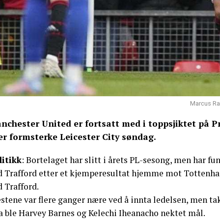
Marcus Ra
nchester United er fortsatt med i toppsjiktet på P
er formsterke Leicester City søndag.
litikk
: Bortelaget har slitt i årets PL-sesong, men har fun
d Trafford etter et kjemperesultat hjemme mot Tottenham
 Trafford.
estene var flere ganger nære ved å innta ledelsen, men t
a ble Harvey Barnes og Kelechi Iheanacho nektet mål.