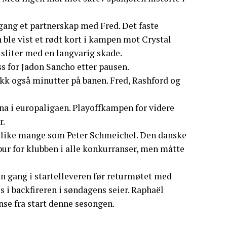
gang et partnerskap med Fred. Det faste
ble vist et rødt kort i kampen mot Crystal
 sliter med en langvarig skade.
ss for Jadon Sancho etter pausen.
k også minutter på banen. Fred, Rashford og
a i europaligaen. Playoffkampen for videre
r.
like mange som Peter Schmeichel. Den danske
 bur for klubben i alle konkurranser, men måtte
 en gang i startelleveren før returmøtet med
 i backfireren i søndagens seier. Raphaël
anse fra start denne sesongen.