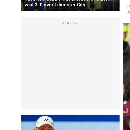
vant 3-0 over Leicester City
P
A
ANNONSE