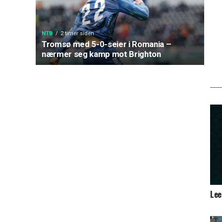
NTB
2 timer siden
Tromsø med 5-0-seier i Romania –
nærmer seg kamp mot Brighton
Lee