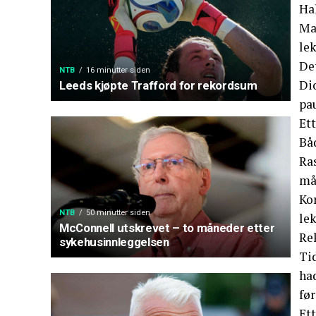
Ha
Ma
le
De
NTB
16 minutter siden
Dio
Leeds kjøpte Trafford for rekordsum
pa
Et
Bå
Ras
mål
Kor
NTB
50 minutter siden
le
McConnell utskrevet – to måneder etter
Re
sykehusinnleggelsen
Tid
had
fø
Ett