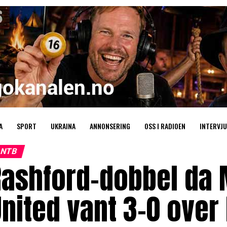
A
SPORT
UKRAINA
ANNONSERING
OSS I RADIOEN
INTERVJU
NTB
Rashford-dobbel da
nited vant 3-0 over 