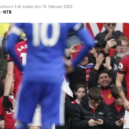
ublisert
3 år siden
den
19. februar 2023
v
NTB