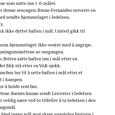
ene som satte inn 1-0-målet.
ver denne sesongen. Bruno Fernandes serverte en
rd sendte hjemmelaget i ledelsen.
y.
k ikke dyttet ballen i mål. United gikk til
, mens hjemmelaget ikke ventet med å angripe.
 åpningsminuttene av omgangen.
 Briten satte ballen inn i mål etter en
det fikk stå etter en VAR-sjekk.
nchos tur til å sette ballen i mål etter et
st i kampen.
r å holde rent bur.
rtene. Barnes kunne sendt Leicester i ledelsen
veldig nære ved to tilfeller å ta ledelsen i den
engsmål.
. Med ingen mål mot skrev spanjolen historie i