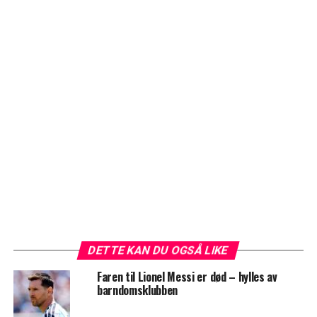
DETTE KAN DU OGSÅ LIKE
Faren til Lionel Messi er død – hylles av
barndomsklubben