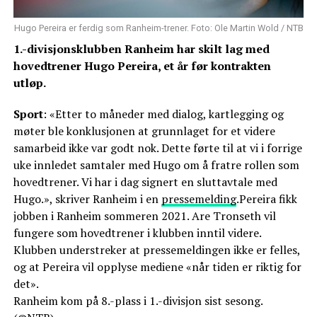
Hugo Pereira er ferdig som Ranheim-trener. Foto: Ole Martin Wold / NTB
1.-divisjonsklubben Ranheim har skilt lag med
hovedtrener Hugo Pereira, et år før kontrakten
utløp.
Sport
: «Etter to måneder med dialog, kartlegging og
møter ble konklusjonen at grunnlaget for et videre
samarbeid ikke var godt nok. Dette førte til at vi i forrige
uke innledet samtaler med Hugo om å fratre rollen som
hovedtrener. Vi har i dag signert en sluttavtale med
Hugo.», skriver Ranheim i en
pressemelding
.Pereira fikk
jobben i Ranheim sommeren 2021. Are Tronseth vil
fungere som hovedtrener i klubben inntil videre.
Klubben understreker at pressemeldingen ikke er felles,
og at Pereira vil opplyse mediene «når tiden er riktig for
det».
Ranheim kom på 8.-plass i 1.-divisjon sist sesong.