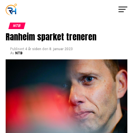
NTB
Ranheim sparket treneren
Publisert
4 år siden
den
8. januar 2023
Av
NTB