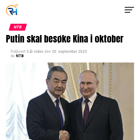
NTB
Putin skal besøke Kina i oktober
Publisert
3 år siden
den
20. september 2023
Av
NTB