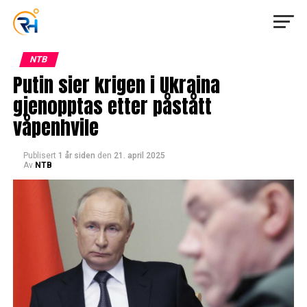
NTB
Putin sier krigen i Ukraina
gjenopptas etter påstått
våpenhvile
Publisert
1 år siden
den
21. april 2025
Av
NTB