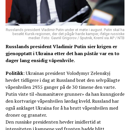
Russlands president Vladimir Putin under et møte i august. Putin skal ha
besøkt Kursk-regionen, der det pågår harde kamper, ifølge russiske
medier. Foto: Gavriil Grigorov / Sputnik, Kreml via AP / NTB
Russlands president Vladimir Putin sier krigen er
gjenopptatt i Ukraina etter det han påstår var en to
dager lang ensidig våpenhvile.
Politikk
: Ukrainas president Volodymyr Zelenskyj
hevdet tidligere i dag at Russland brøt den selvpålagte
våpenhvilen 2935 ganger på de 30 timene den varte.
Putin viste til «humanitære grunner» da han kunngjorde
den kortvarige våpenhvilen lørdag kveld. Russland har
også anklaget Ukraina for å ha brutt våpenhvilen med
droner og granater.
Den russiske presidenten hevder imidlertid at
intensiteten i kampene ved fronten hadde blitt