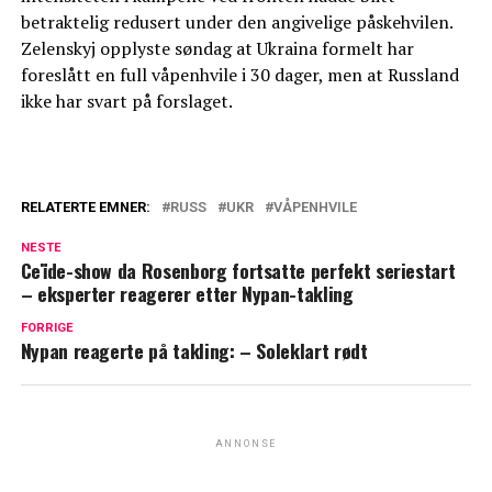
betraktelig redusert under den angivelige påskehvilen.
Zelenskyj opplyste søndag at Ukraina formelt har
foreslått en full våpenhvile i 30 dager, men at Russland
ikke har svart på forslaget.
RELATERTE EMNER:
RUSS
UKR
VÅPENHVILE
NESTE
Ceïde-show da Rosenborg fortsatte perfekt seriestart
– eksperter reagerer etter Nypan-takling
FORRIGE
Nypan reagerte på takling: – Soleklart rødt
ANNONSE