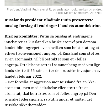
President Vladimir Putin sier at Russlands atomdoktrine kan bli endret.
Foto: Maxim Shemetov / AP / NTB
Russlands president Vladimir Putin presenterte
onsdag forslag til endringer i landets atomdoktrine.
Krig og konflikter
: Putin sa onsdag at endringene
innebærer at Russland kan bruke atomvåpen dersom
landet blir angrepet av en hvilken som helst stat, og at
ethvert konvensjonelt angrep på Russland som støttes
av en atommakt, vil bli betraktet som et «felles
angrep».Uttalelsene settes i sammenheng med vestlige
lands støtte til Ukraina etter den russiske invasjonen av
landet i februar 2022.
– Det foreslås at aggresjon mot Russland fra en ikke-
atomstat, men med deltakelse eller støtte fra en
atomstat, skal betraktes som et felles angrep på Den
russiske føderasjonen, sa Putin under et møte i det
russiske sikkerhetsrådet.