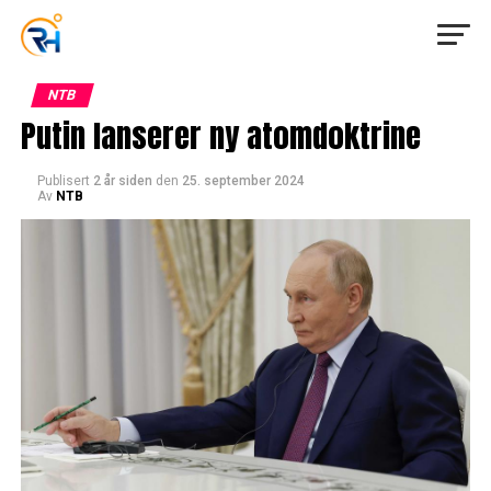
NTB
Putin lanserer ny atomdoktrine
Publisert
2 år siden
den
25. september 2024
Av
NTB