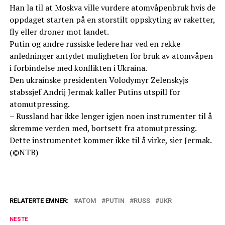
Han la til at Moskva ville vurdere atomvåpenbruk hvis de
oppdaget starten på en storstilt oppskyting av raketter,
fly eller droner mot landet.
Putin og andre russiske ledere har ved en rekke
anledninger antydet muligheten for bruk av atomvåpen
i forbindelse med konflikten i Ukraina.
Den ukrainske presidenten Volodymyr Zelenskyjs
stabssjef Andrij Jermak kaller Putins utspill for
atomutpressing.
– Russland har ikke lenger igjen noen instrumenter til å
skremme verden med, bortsett fra atomutpressing.
Dette instrumentet kommer ikke til å virke, sier Jermak.
(©NTB)
RELATERTE EMNER:
ATOM
PUTIN
RUSS
UKR
NESTE