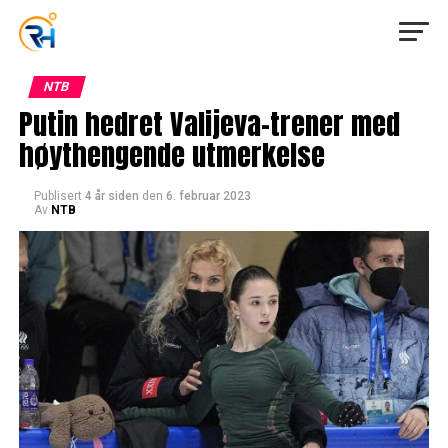
NTB
Putin hedret Valijeva-trener med
høythengende utmerkelse
Publisert
4 år siden
den
6. februar 2023
Av
NTB