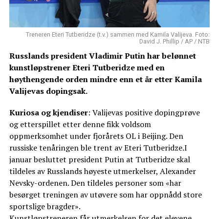
Treneren Eteri Tutberidze (t.v.) sammen med Kamila Valijeva. Foto:
David J. Phillip / AP / NTB
Russlands president Vladimir Putin har belønnet
kunstløpstrener Eteri Tutberidze med en
høythengende orden mindre enn et år etter Kamila
Valijevas dopingsak.
Kuriosa og kjendiser
: Valijevas positive dopingprøve
og etterspillet etter denne fikk voldsom
oppmerksomhet under fjorårets OL i Beijing. Den
russiske tenåringen ble trent av Eteri Tutberidze.I
januar besluttet president Putin at Tutberidze skal
tildeles av Russlands høyeste utmerkelser, Alexander
Nevsky-ordenen. Den tildeles personer som «har
besørget treningen av utøvere som har oppnådd store
sportslige bragder».
Kunstløpstreneren får utmerkelsen for det elevene