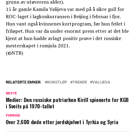
grunn av utøverens alder).
15 år gamle Kamila Valijeva var med på å sikre gull for
ROC-laget i lagkonkurransen i Beijing i februar i fjor.
Hun vant også kvinnenes kortprogram, før hun feilet i
friløpet. Hun var da under enormt press etter at det ble
kjent at hun hadde avlagt positiv prøve i det russiske
mesterskapet i romjula 2021.
(©NTB)
RELATERTE EMNER:
KUNSTLØP
TRENER
VALIJEVA
NESTE
Medier: Den russiske patriarken Kirill spionerte for KGB
i Sveits på 1970-tallet
FORRIGE
Over 2.600 døde etter jordskjelvet i Tyrkia og Syria