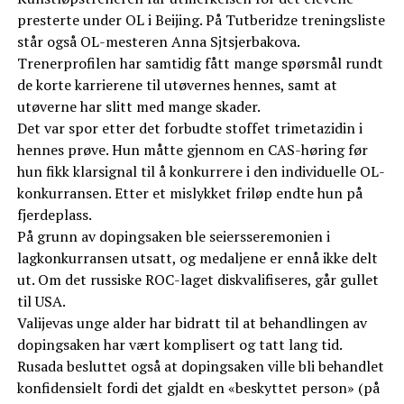
presterte under OL i Beijing. På Tutberidze treningsliste
står også OL-mesteren Anna Sjtsjerbakova.
Trenerprofilen har samtidig fått mange spørsmål rundt
de korte karrierene til utøvernes hennes, samt at
utøverne har slitt med mange skader.
Det var spor etter det forbudte stoffet trimetazidin i
hennes prøve. Hun måtte gjennom en CAS-høring før
hun fikk klarsignal til å konkurrere i den individuelle OL-
konkurransen. Etter et mislykket friløp endte hun på
fjerdeplass.
På grunn av dopingsaken ble seiersseremonien i
lagkonkurransen utsatt, og medaljene er ennå ikke delt
ut. Om det russiske ROC-laget diskvalifiseres, går gullet
til USA.
Valijevas unge alder har bidratt til at behandlingen av
dopingsaken har vært komplisert og tatt lang tid.
Rusada besluttet også at dopingsaken ville bli behandlet
konfidensielt fordi det gjaldt en «beskyttet person» (på