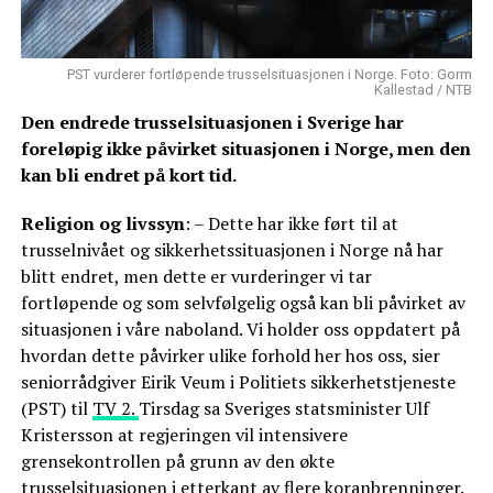
PST vurderer fortløpende trusselsituasjonen i Norge. Foto: Gorm
Kallestad / NTB
Den endrede trusselsituasjonen i Sverige har
foreløpig ikke påvirket situasjonen i Norge, men den
kan bli endret på kort tid.
Religion og livssyn
: – Dette har ikke ført til at
trusselnivået og sikkerhetssituasjonen i Norge nå har
blitt endret, men dette er vurderinger vi tar
fortløpende og som selvfølgelig også kan bli påvirket av
situasjonen i våre naboland. Vi holder oss oppdatert på
hvordan dette påvirker ulike forhold her hos oss, sier
seniorrådgiver Eirik Veum i Politiets sikkerhetstjeneste
(PST) til
TV 2.
Tirsdag sa Sveriges statsminister Ulf
Kristersson at regjeringen vil intensivere
grensekontrollen på grunn av den økte
trusselsituasjonen i etterkant av flere koranbrenninger.