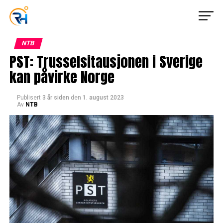
NTB
PST: Trusselsitausjonen i Sverige
kan påvirke Norge
Publisert
3 år siden
den
1. august 2023
Av
NTB