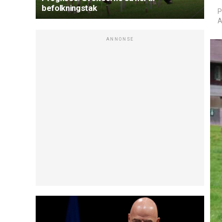
befolkningstak
P
A
ANNONSE