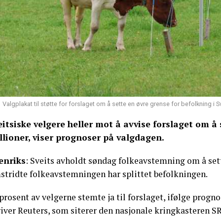
Valgplakat til støtte for forslaget om å sette en øvre grense for befolkning i 
eitsiske velgere heller mot å avvise forslaget om å
llioner, viser prognoser på valgdagen.
enriks
: Sveits avholdt søndag folkeavstemning om å set
stridte folkeavstemningen har splittet befolkningen.
 prosent av velgerne stemte ja til forslaget, ifølge pro
iver Reuters, som siterer den nasjonale kringkasteren SR