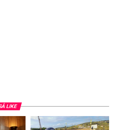
SÅ LIKE