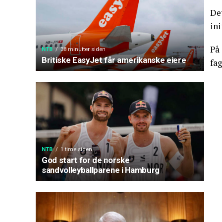
De
ini
På 
NTB
38 minutter siden
Britiske EasyJet får amerikanske eiere
fag
NTB
1 time siden
God start for de norske
sandvolleyballparene i Hamburg