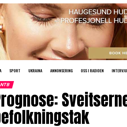
A
SPORT
UKRAINA
ANNONSERING
OSS I RADIOEN
INTERVJU
NTB
rognose: Sveitserne 
befolkningstak