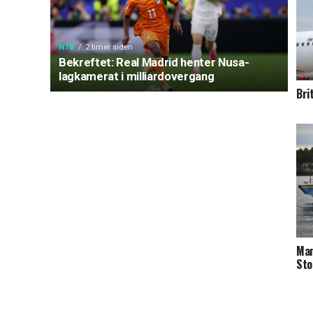
NTB
2 timer siden
Bekreftet: Real Madrid henter Nusa-
lagkamerat i milliardovergang
Bri
Man
Sto