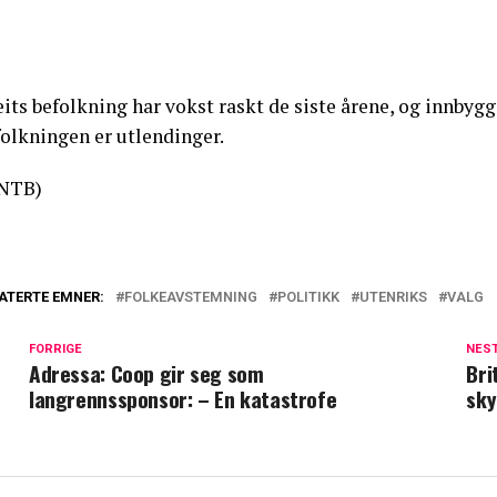
its befolkning har vokst raskt de siste årene, og innbygge
folkningen er utlendinger.
NTB)
ATERTE EMNER:
FOLKEAVSTEMNING
POLITIKK
UTENRIKS
VALG
FORRIGE
NES
Adressa: Coop gir seg som
Bri
langrennssponsor: – En katastrofe
sky