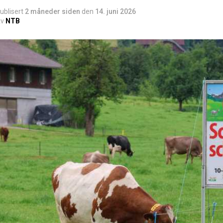
ublisert
2 måneder siden
den
14. juni 2026
v
NTB