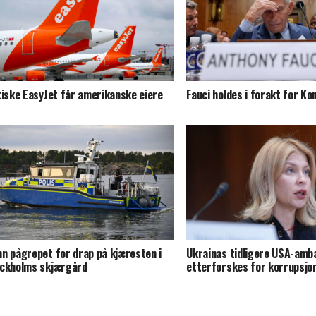
tiske EasyJet får amerikanske eiere
Fauci holdes i forakt for K
n pågrepet for drap på kjæresten i
Ukrainas tidligere USA-amb
ckholms skjærgård
etterforskes for korrupsjo