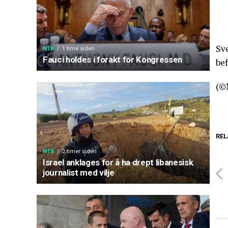
Sve
NTB
1 time siden
Fauci holdes i forakt for Kongressen
be
(©
REL
NTB
2 timer siden
Israel anklages for å ha drept libanesisk
journalist med vilje