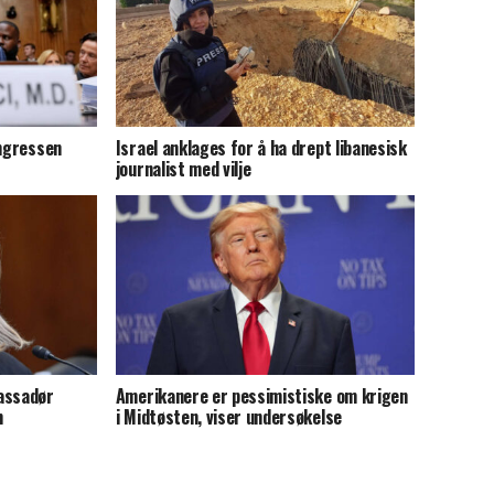
ongressen
Israel anklages for å ha drept libanesisk
journalist med vilje
assadør
Amerikanere er pessimistiske om krigen
n
i Midtøsten, viser undersøkelse