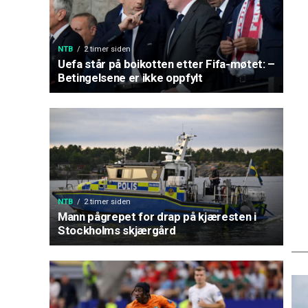
NTB
2 timer siden
Uefa står på boikotten etter Fifa-møtet: –
Betingelsene er ikke oppfylt
NTB
2 timer siden
Mann pågrepet for drap på kjæresten i
Stockholms skjærgård