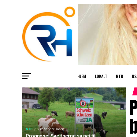
HJEM
LOKALT
NTB
US
P
NTB
2 måneder siden
Prognose: Sveitserne sa nei til