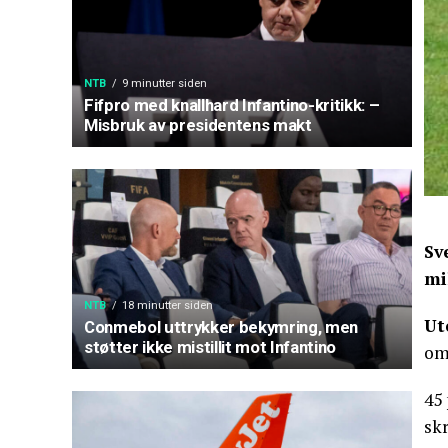
NTB
9 minutter siden
Fifpro med knallhard Infantino-kritikk: –
Misbruk av presidentens makt
Sv
mi
NTB
18 minutter siden
Ut
Conmebol uttrykker bekymring, men
støtter ikke mistillit mot Infantino
om
45
skr