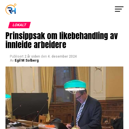
LOKALT
Prinsippsak om likebehandling av
innleide arbeidere
Publisert
2 år siden
den
4. desember 2024
Av
Egil M Solberg