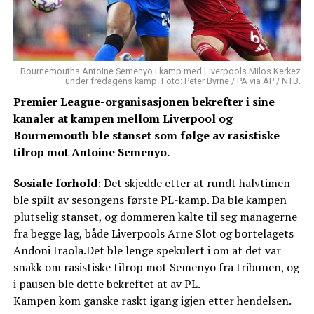
Bournemouths Antoine Semenyo i kamp med Liverpools Milos Kerkez
under fredagens kamp. Foto: Peter Byrne / PA via AP / NTB.
Premier League-organisasjonen bekrefter i sine
kanaler at kampen mellom Liverpool og
Bournemouth ble stanset som følge av rasistiske
tilrop mot Antoine Semenyo.
Sosiale forhold
: Det skjedde etter at rundt halvtimen
ble spilt av sesongens første PL-kamp. Da ble kampen
plutselig stanset, og dommeren kalte til seg managerne
fra begge lag, både Liverpools Arne Slot og bortelagets
Andoni Iraola.Det ble lenge spekulert i om at det var
snakk om rasistiske tilrop mot Semenyo fra tribunen, og
i pausen ble dette bekreftet at av PL.
Kampen kom ganske raskt igang igjen etter hendelsen.