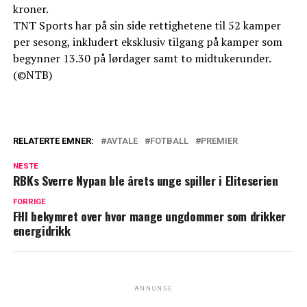
kroner.
TNT Sports har på sin side rettighetene til 52 kamper
per sesong, inkludert eksklusiv tilgang på kamper som
begynner 13.30 på lørdager samt to midtukerunder.
(©NTB)
RELATERTE EMNER:
AVTALE
FOTBALL
PREMIER
NESTE
RBKs Sverre Nypan ble årets unge spiller i Eliteserien
FORRIGE
FHI bekymret over hvor mange ungdommer som drikker
energidrikk
ANNONSE