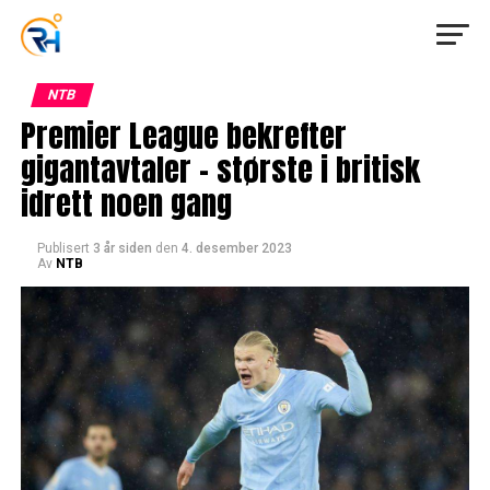
NTB
Premier League bekrefter
gigantavtaler – største i britisk
idrett noen gang
Publisert
3 år siden
den
4. desember 2023
Av
NTB