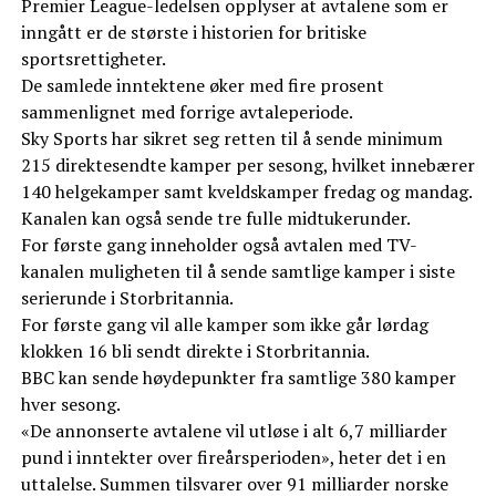
Premier League-ledelsen opplyser at avtalene som er
inngått er de største i historien for britiske
sportsrettigheter.
De samlede inntektene øker med fire prosent
sammenlignet med forrige avtaleperiode.
Sky Sports har sikret seg retten til å sende minimum
215 direktesendte kamper per sesong, hvilket innebærer
140 helgekamper samt kveldskamper fredag og mandag.
Kanalen kan også sende tre fulle midtukerunder.
For første gang inneholder også avtalen med TV-
kanalen muligheten til å sende samtlige kamper i siste
serierunde i Storbritannia.
For første gang vil alle kamper som ikke går lørdag
klokken 16 bli sendt direkte i Storbritannia.
BBC kan sende høydepunkter fra samtlige 380 kamper
hver sesong.
«De annonserte avtalene vil utløse i alt 6,7 milliarder
pund i inntekter over fireårsperioden», heter det i en
uttalelse. Summen tilsvarer over 91 milliarder norske