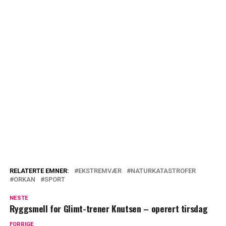
RELATERTE EMNER:
EKSTREMVÆR
NATURKATASTROFER
ORKAN
SPORT
NESTE
Ryggsmell for Glimt-trener Knutsen – operert tirsdag
FORRIGE