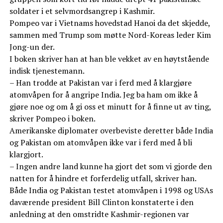
soldater i et selvmordsangrep i Kashmir.
Pompeo var i Vietnams hovedstad Hanoi da det skjedde,
sammen med Trump som møtte Nord-Koreas leder Kim
Jong-un der.
I boken skriver han at han ble vekket av en høytstående
indisk tjenestemann.
– Han trodde at Pakistan var i ferd med å klargjøre
atomvåpen for å angripe India. Jeg ba ham om ikke å
gjøre noe og om å gi oss et minutt for å finne ut av ting,
skriver Pompeo i boken.
Amerikanske diplomater overbeviste deretter både India
og Pakistan om atomvåpen ikke var i ferd med å bli
klargjort.
– Ingen andre land kunne ha gjort det som vi gjorde den
natten for å hindre et forferdelig utfall, skriver han.
Både India og Pakistan testet atomvåpen i 1998 og USAs
daværende president Bill Clinton konstaterte i den
anledning at den omstridte Kashmir-regionen var