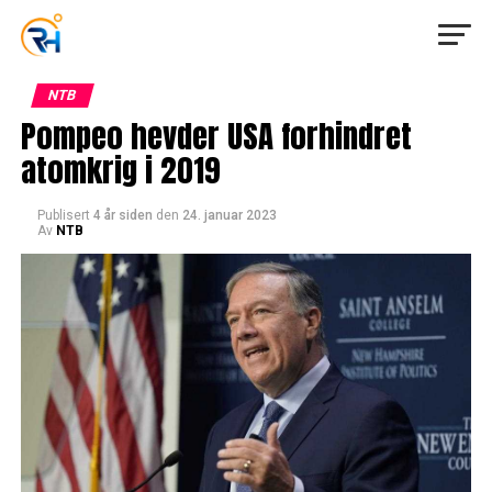
NTB
Pompeo hevder USA forhindret
atomkrig i 2019
Publisert
4 år siden
den
24. januar 2023
Av
NTB