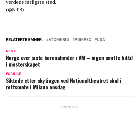
verdens farligste sted.
(©NTB)
RELATERTE EMNER:
ATOMKRIG
POMPEO
USA
NESTE
Norge over siste koronahinder i VM – ingen smitte hittil
i mesterskapet
FORRIGE
Siktede etter skytingen ved Nationaltheatret skal i
rettsmøte i Milano onsdag
ANNONSE