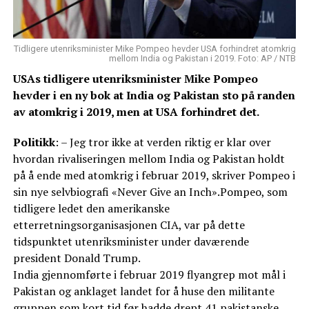
Tidligere utenriksminister Mike Pompeo hevder USA forhindret atomkrig
mellom India og Pakistan i 2019. Foto: AP / NTB
USAs tidligere utenriksminister Mike Pompeo
hevder i en ny bok at India og Pakistan sto på randen
av atomkrig i 2019, men at USA forhindret det.
Politikk
: – Jeg tror ikke at verden riktig er klar over
hvordan rivaliseringen mellom India og Pakistan holdt
på å ende med atomkrig i februar 2019, skriver Pompeo i
sin nye selvbiografi «Never Give an Inch».Pompeo, som
tidligere ledet den amerikanske
etterretningsorganisasjonen CIA, var på dette
tidspunktet utenriksminister under daværende
president Donald Trump.
India gjennomførte i februar 2019 flyangrep mot mål i
Pakistan og anklaget landet for å huse den militante
gruppen som kort tid før hadde drept 41 pakistanske