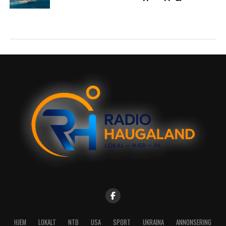
HJEM
LOKALT
NTB
USA
SPORT
UKRAINA
ANNONSERING