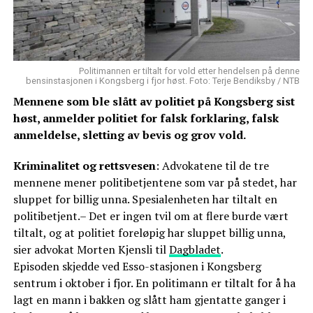
Politimannen er tiltalt for vold etter hendelsen på denne
bensinstasjonen i Kongsberg i fjor høst. Foto: Terje Bendiksby / NTB
Mennene som ble slått av politiet på Kongsberg sist
høst, anmelder politiet for falsk forklaring, falsk
anmeldelse, sletting av bevis og grov vold.
Kriminalitet og rettsvesen
: Advokatene til de tre
mennene mener politibetjentene som var på stedet, har
sluppet for billig unna. Spesialenheten har tiltalt en
politibetjent.– Det er ingen tvil om at flere burde vært
tiltalt, og at politiet foreløpig har sluppet billig unna,
sier advokat Morten Kjensli til
Dagbladet
.
Episoden skjedde ved Esso-stasjonen i Kongsberg
sentrum i oktober i fjor. En politimann er tiltalt for å ha
lagt en mann i bakken og slått ham gjentatte ganger i