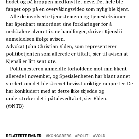
hodet og på kroppen med knyttet neve. Det hele ble
fanget opp på en overvåkingsvideo som nylig ble kjent.
– Alle de involverte tjenestemenn og tjenestekvinner
har åpenbart samordnet sine forklaringer for å
nedskalere alvoret i sine handlinger, skriver Kjensli i
anmeldelsen ifølge avisen.
Advokat John Christian Elden, som representerer
politibetjenten som allerede er tiltalt, sier til avisen at
Kjensli er litt sent ute.
– Politimesteren anmeldte forholdene mot min klient
allerede i november, og Spesialenheten har blant annet
vurdert om det ble skrevet bevisst uriktige rapporter. De
har konkludert med at dette ikke skjedde og
understreker det i påtalevedtaket, sier Elden.
(©NTB)
RELATERTE EMNER:
KONGSBERG
POLITI
VOLD