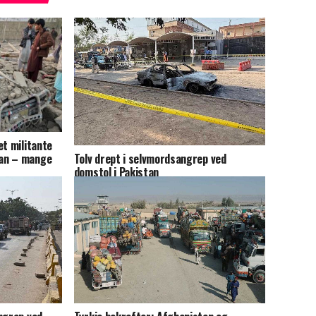
et militante
Tolv drept i selvmordsangrep ved
an – mange
domstol i Pakistan