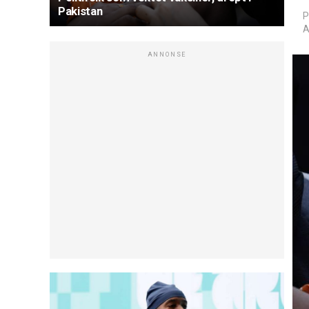
Pakistan
P
A
ANNONSE