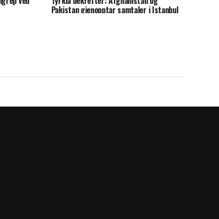
ngrep ved
Tyrkia bekrefter: Afghanistan og
Pakistan gjenopptar samtaler i Istanbul