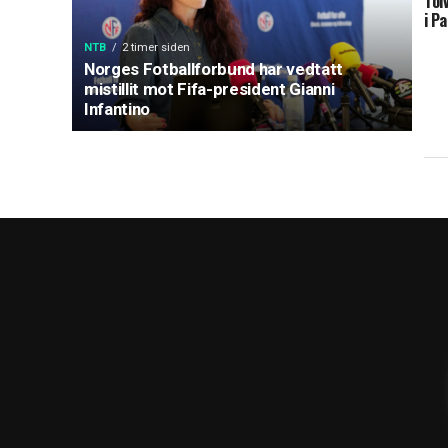
Tol
i P
NTB
2 timer siden
Norges Fotballforbund har vedtatt
mistillit mot Fifa-president Gianni
Infantino