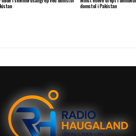
v døde i selvmordsangrep ved domstol
Minst elleve drept i bombea
akistan
domstol i Pakistan