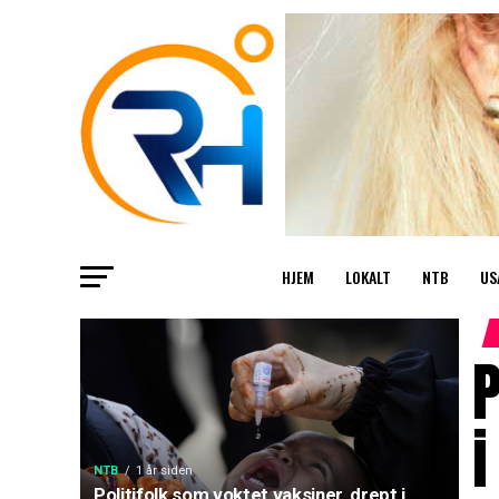
HJEM
LOKALT
NTB
US
P
i
NTB
1 år siden
Politifolk som voktet vaksiner, drept i