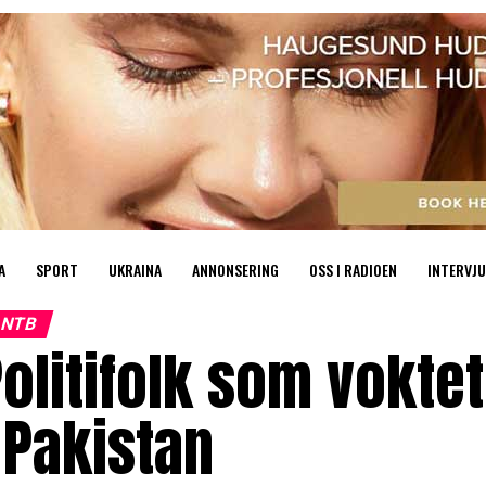
A
SPORT
UKRAINA
ANNONSERING
OSS I RADIOEN
INTERVJU
NTB
olitifolk som voktet
 Pakistan