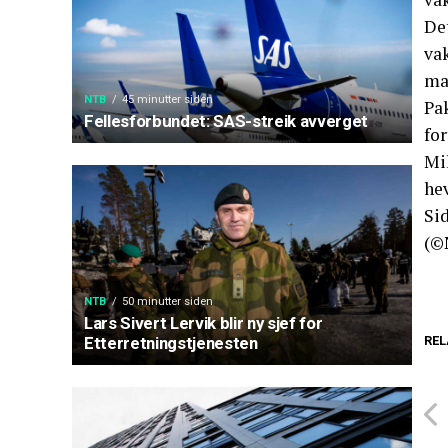
De
vak
ma
NTB
45 minutter siden
Pa
Fellesforbundet: SAS-streik avverget
for
Mi
hev
Si
(©
NTB
50 minutter siden
Lars Sivert Lervik blir ny sjef for
REL
Etterretningstjenesten