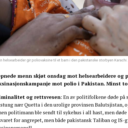
n helsearbeider gir poliovaksine til et barn i den pakistanske storbyen Karachi
pnede menn skjøt onsdag mot helsearbeidere og po
ksinasjonskampanje mot polio i Pakistan. Minst to 
iminalitet og rettsvesen
: En av politifolkene døde på s
tung nær Quetta i den urolige provinsen Balutsjistan, op
en politimann ble sendt til sykehus i all hast, men døde
svaret for angrepet, men både pakistansk Taliban og IS-g
ksinepersonell.