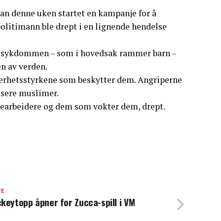
tan denne uken startet en kampanje for å
politimann ble drept i en lignende hendelse
er sykdommen – som i hovedsak rammer barn –
en av verden.
kerhetsstyrkene som beskytter dem. Angriperne
lisere muslimer.
inearbeidere og dem som vokter dem, drept.
TE
keytopp åpner for Zucca-spill i VM