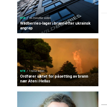
NTB
55 minutter siden
Wildberries-lager i brann etter ukrainsk
angrep
NTB
1 time siden
Ordfører siktet for påsetting av brann
nær Aten i Hellas