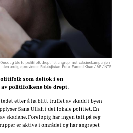
. Onsdag ble to politifolk drept i et angrep mot vaksinekampanjen i
den urolige provinsen Balutsjistan. Foto: Fareed Khan / AP / NTB
litifolk som deltok i en
av politifolkene ble drept.
tedet etter å ha blitt truffet av skudd i byen
plyser Sana Ullah i det lokale politiet. En
 av skadene. Foreløpig har ingen tatt på seg
rupper er aktive i området og har angrepet