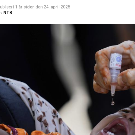
ublisert
1 år siden
den
24. april 2025
v
NTB