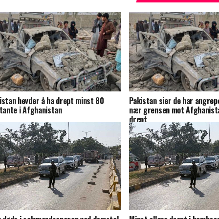
istan hevder å ha drept minst 80
Pakistan sier de har angrep
itante i Afghanistan
nær grensen mot Afghanist
drept