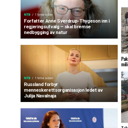
NTB
1 time siden
Forfatter Anne Sverdrup-Thygeson inn i
regjeringsutvalg – skal bremse
nedbygging av natur
Pak
mil
NTB
1 time siden
Russland forbyr
menneskerettsorganisasjon ledet av
Julija Navalnaja