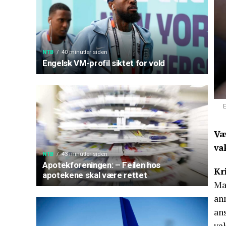
NTB
40 minutter siden
Engelsk VM-profil siktet for vold
E
Væ
va
NTB
43 minutter siden
Apotekforeningen: – Feilen hos
Kr
apotekene skal være rettet
Mas
ann
an
va