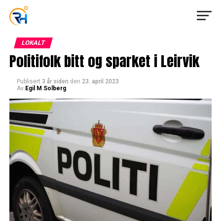
LOKALT
Politifolk bitt og sparket i Leirvik
Publisert
3 år siden
den
23. april 2023
Av
Egil M Solberg