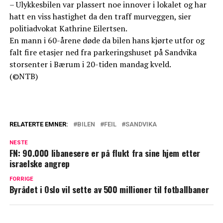
– Ulykkesbilen var plassert noe innover i lokalet og har
hatt en viss hastighet da den traff murveggen, sier
politiadvokat Kathrine Eilertsen.
En mann i 60-årene døde da bilen hans kjørte utfor og
falt fire etasjer ned fra parkeringshuset på Sandvika
storsenter i Bærum i 20-tiden mandag kveld.
(©NTB)
RELATERTE EMNER:
BILEN
FEIL
SANDVIKA
NESTE
FN: 90.000 libanesere er på flukt fra sine hjem etter
israelske angrep
FORRIGE
Byrådet i Oslo vil sette av 500 millioner til fotballbaner