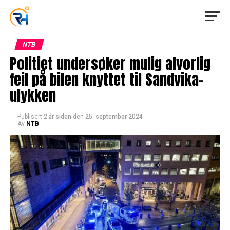
NTB
Politiet undersøker mulig alvorlig
feil på bilen knyttet til Sandvika-
ulykken
Publisert
2 år siden
den
25. september 2024
Av
NTB