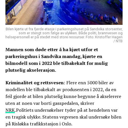
Bilen kjørte ut fra fjerde etasje i parkeringshuset på Sandvika storsenter,
som er stengt som følge av ulykken. Både politi, brannvesen og
helsepersonell er på stedet med store ressurser. Foto: Kristoffer Hagen
/ NTB
Mannen som døde etter å ha kjørt utfor et
parkeringshus i Sandvika mandag, kjørte en
bilmodell som i 2022 ble tilbakekalt for mulig
plutselig akselerasjon.
Kriminalitet og rettsvesen
: Flere enn 5000 biler av
modellen ble tilbakekalt av produsenten i 2022, da en
feil gjorde at bilen plutselig kunne begynne å akselerere
uten at noen var borti gasspedalen, skriver
NRK
.Politiets undersøkelser tyder på at hendelsen var
en tragisk ulykke. Statens vegvesen skal undersøke bilen
på Risløkka trafikkstasjon i Oslo.