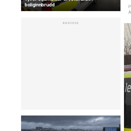
boliginnbrudd
P
A
ANNONSE