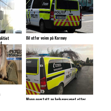
Bil utfor veien på Karmøy
litiet
et
s
Mann overtatt av helsevesenet etter
hendelse på Stord