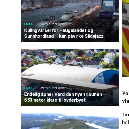
LOKALT
24 minutter siden
Kulingvarsel for Haugalandet og
Sunnhordland – kan påvirke Sildajazz
LOKALT
39 minutter siden
Po
Endelig åpner Vard den nye tribunen –
653 seter klare til byderbyet
vi
In
bol