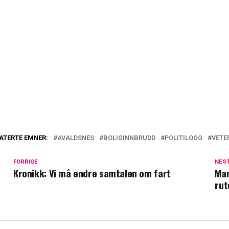
ATERTE EMNER:
AVALDSNES
BOLIGINNBRUDD
POLITILOGG
VETE
FORRIGE
NES
Kronikk: Vi må endre samtalen om fart
Man
rut