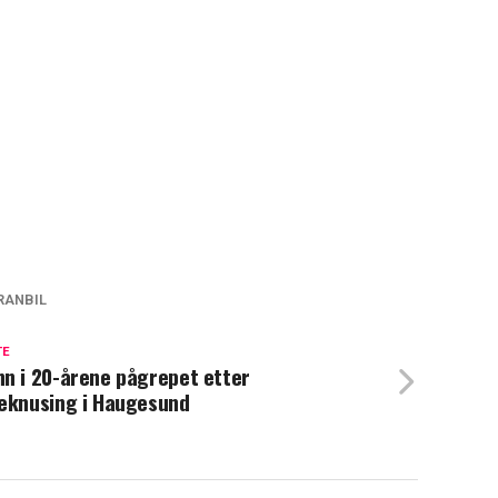
RANBIL
TE
n i 20-årene pågrepet etter
eknusing i Haugesund