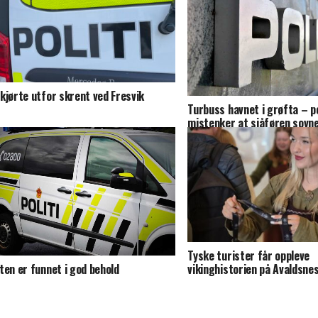
kjørte utfor skrent ved Fresvik
Turbuss havnet i grøfta – po
mistenker at sjåføren sovn
Tyske turister får oppleve
ten er funnet i god behold
vikinghistorien på Avaldsne