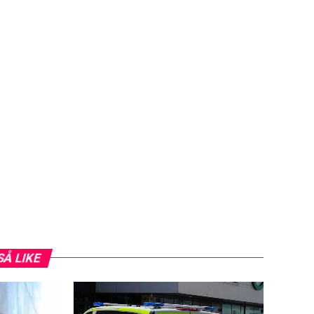
SÅ LIKE