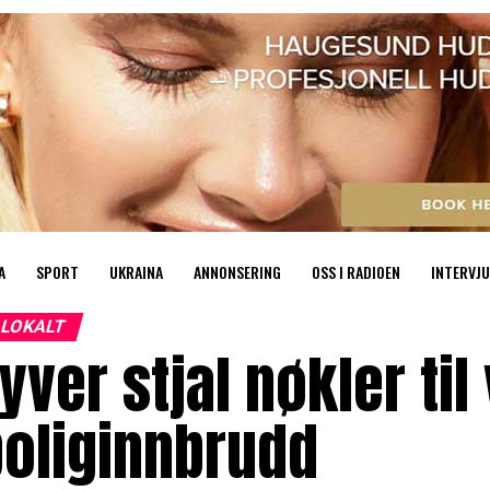
A
SPORT
UKRAINA
ANNONSERING
OSS I RADIOEN
INTERVJU
LOKALT
yver stjal nøkler til
boliginnbrudd