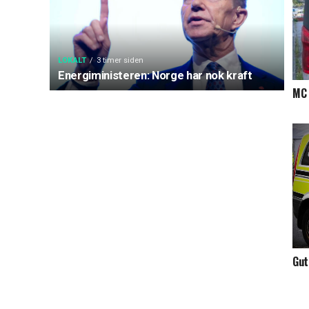
LOKALT
3 timer siden
Energiministeren: Norge har nok kraft
MC 
Gut