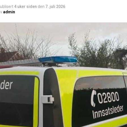
ublisert
4 uker siden
den
7. juli 2026
v
admin