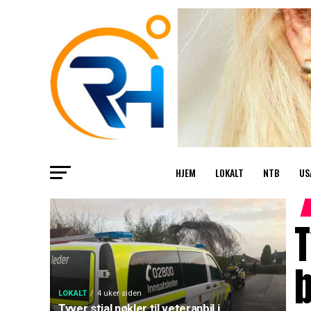
HJEM
LOKALT
NTB
US
T
LOKALT
4 uker siden
Tyver stjal nøkler til veteranbil i