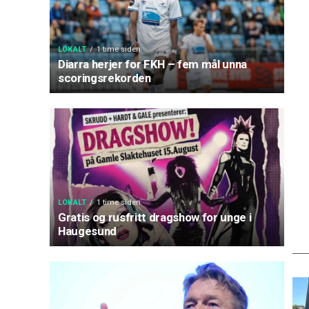
LOKALT
1 time siden
Diarra herjer for FKH – fem mål unna
scoringsrekorden
LOKALT
1 time siden
Gratis og rusfritt dragshow for unge i
Haugesund