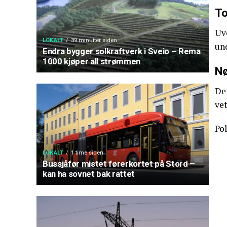
To
Uve
LOKALT
39 minutter siden
und
Endra bygger solkraftverk i Sveio – Rema
1000 kjøper all strømmen
Nø
Det
vet
Pol
LOKALT
1 time siden
Bussjåfør mistet førerkortet på Stord –
kan ha sovnet bak rattet