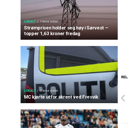
LOKALT
1 time siden
Strømprisen holder seg høy i Sørvest –
topper 1,63 kroner fredag
REL
LOKALT
1 time siden
MC kjørte utfor skrent ved Fresvik